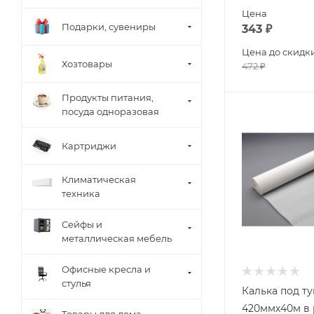
Цена
Подарки, сувениры
343
₽
Цена до скидк
Хозтовары
472
₽
Продукты питания,
посуда одноразовая
Картриджи
Климатическая
техника
Сейфы и
металлическая мебель
Офисные кресла и
стулья
Калька под т
420ммх40м в