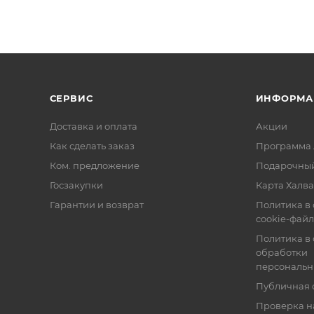
СЕРВИС
ИНФОРМА
Доставка и оплата
Акции
Как сделать заказ
Программа 
Ком. предложение
Подарочный
Госзакупки
Карта Халва
Гарантии и возврат
Политика в
cookie-фай
Политика в
обработки
персональн
Публичная 
Проверка н