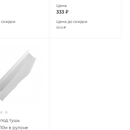
Цена
333
₽
 скидки
Цена до скидки
502
₽
 под тушь
10м в рулоне