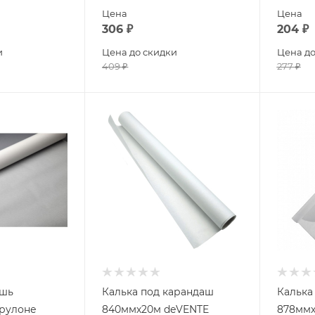
Цена
Цена
306
₽
204
₽
и
Цена до скидки
Цена до
409
₽
277
₽
ушь
Калька под карандаш
Калька
 рулоне
840ммх20м deVENTE
878ммх