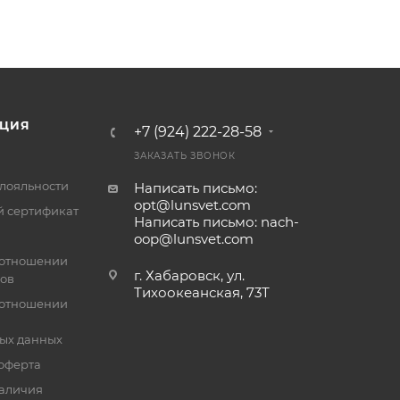
ЦИЯ
+7 (924) 222-28-58
ЗАКАЗАТЬ ЗВОНОК
лояльности
Написать письмо:
opt@lunsvet.com
 сертификат
Написать письмо: nach-
oop@lunsvet.com
 отношении
г. Хабаровск, ул.
лов
Тихоокеанская, 73Т
 отношении
ых данных
оферта
аличия