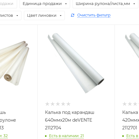
родажи
Единица продажи
Ширина рулона/листа,мм
листов
Цвет линовки
Очистить фильтр
ушь
Калька под карандаш
Калька
 рулоне
640ммх20м deVENTE
420ммх
13
2112704
2112701
и
: 32
Есть в наличии
: 21
Есть в