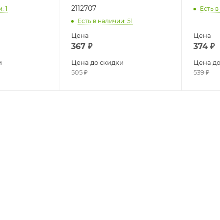
2112707
и
: 1
Есть в
Есть в наличии
: 51
Цена
Цена
367
₽
374
₽
и
Цена до скидки
Цена до
505
₽
539
₽