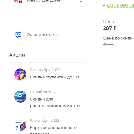
Товары для дома
Есть в наличи
Цена
287
₽
Оставить отзыв
Цена до скидк
394
₽
Акции
11 сентября 2023
Скидка студентам до 10%
11 ноября 2022
Скидки для
родительских комитетов
10 октября 2022
Карта корпоративного