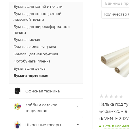
Единица п
Бумага для копий и печати
Бумага для полноцветной
Количество 
лазерной печати
Бумага для широкоформатной
печати
Бумага писчая
Бумага самоклеящаяся
Бумага цветная офисная
Фотобумага, пленка
Бумага для факса
Бумага чертежная
Офисная техника
Калька под т
Хобби и детское
творчество
640ммх20м в
deVENTE 21127
Школьные товары
Есть в наличи