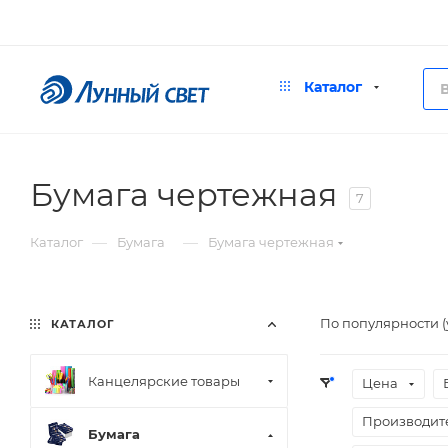
Каталог
Бумага чертежная
7
—
—
Каталог
Бумага
Бумага чертежная
По популярности 
КАТАЛОГ
Канцелярские товары
Цена
Производит
Бумага