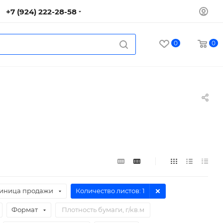
+7 (924) 222-28-58
0
0
иница продажи
Количество листов
: 1
Формат
Плотность бумаги, г/кв.м