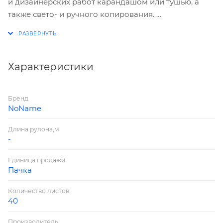
и дизайнерских работ карандашом или тушью, а
также свето- и ручного копирования.
Характеристики
Размер листа — А3 (297×420 мм).
40 листов.
Плотность — 40 г/м2.
Характеристики
Цвет — белый.
Производитель — Россия
Бренд
NoName
Длина рулона,м
-
Единица продажи
Пачка
Количество листов
40
Производитель