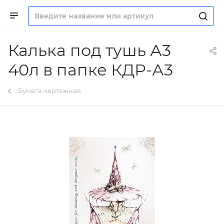
Калька под тушь А3
40л в папке КДР-А3
Бумага чертежная