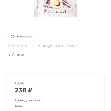
В избранное
Артикул:
4607112473522
NoName
Цена
238
₽
Цена до скидки
129
₽