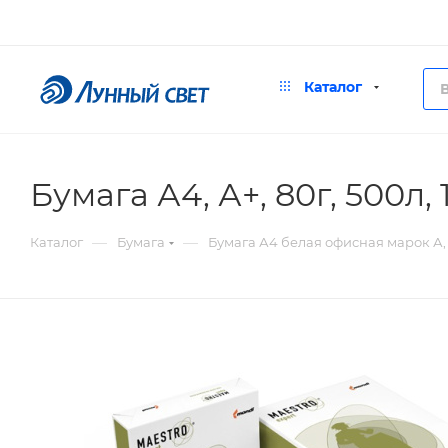
Каталог
Бумага А4, А+, 80г, 500л,
—
—
Каталог
Бумага
Бумага А4 белая офисная марок А, 