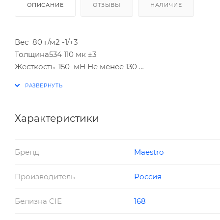
ОПИСАНИЕ
ОТЗЫВЫ
НАЛИЧИЕ
Вес 80 г/м2 -1/+3
Толщина534 110 мк ±3
Жесткость 150 мН Не менее 130
Жесткость 70 мН Не менее 58
Шероховатость 2 160 мл/мин±50
Непрозрачность 95 % Не менее 93
Яркость 114 % ±2
Характеристики
Белизна 168 ±3
Влажность 4,6 % ±0,6
Бренд
Maestro
Бумага производится в соответствии с СТО 00279404
Отбеливание без использования элементарного хлор
Производитель
Россия
Процессы производства сертифицированы по ISO 900
Бумага сертифицирована FSC Mix Credit, BV-COC-119
Белизна CIE
168
TECHNICAL CUSTOMER