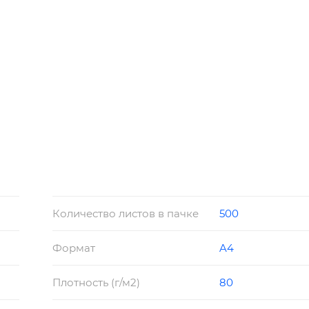
Количество листов в пачке
500
-001-2013.
а (технология ECF).
Формат
A4
1, 14001 и OHSAS 18001.
916
Плотность (г/м2)
80