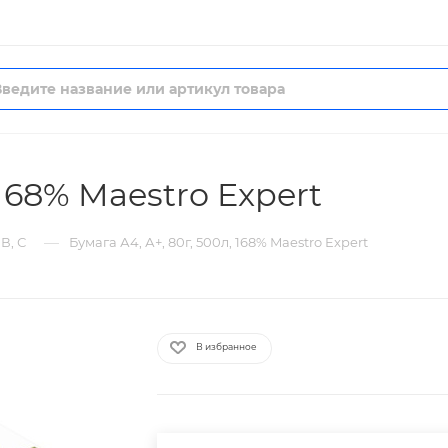
 168% Maestro Expert
—
В, С
Бумага А4, А+, 80г, 500л, 168% Maestro Expert
В избранное