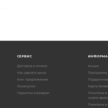
СЕРВИС
ИНФОРМА
Доставка и оплата
Акции
Как сделать заказ
Программа 
Ком. предложение
Подарочный
Госзакупки
Карта Халва
Гарантии и возврат
Политика в
cookie-фай
Политика в