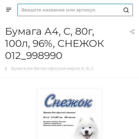
Бумага А4, С, 80г,
100л, 96%, СНЕЖОК
012_998990
Бумага А4 белая офисная марок А, В, С