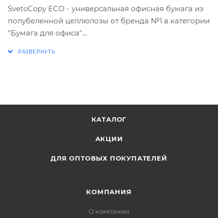
SvetoCopy ECO - универсальная офисная бумага из
полубеленной целлюлозы от бренда №1 в категории
"Бумага для офиса"
Натуральный цвет каждого листа достигается
благодаря применению меньшего количества
отбеливающих веществ. Уровня белизны 60% (ISO)
достаточно для выполнения функции носителя
информации.
Предназначена для работы в принтерах и
копировальных аппаратах и обладает всеми
КАТАЛОГ
необходимыми характеристиками для печати
АКЦИИ
высокого качества.
ДЛЯ ОПТОВЫХ ПОКУПАТЕЛЕЙ
КОМПАНИЯ
О компании