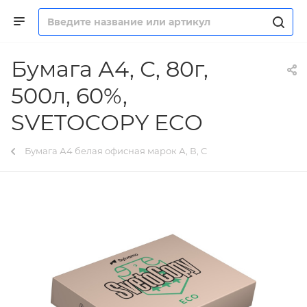
Бумага А4, С, 80г,
500л, 60%,
SVETOCOPY ECO
Бумага А4 белая офисная марок А, В, С