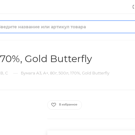
170%, Gold Butterfly
—
В, С
Бумага А3, А+, 80г, 500л, 170%, Gold Butterfly
В избранное