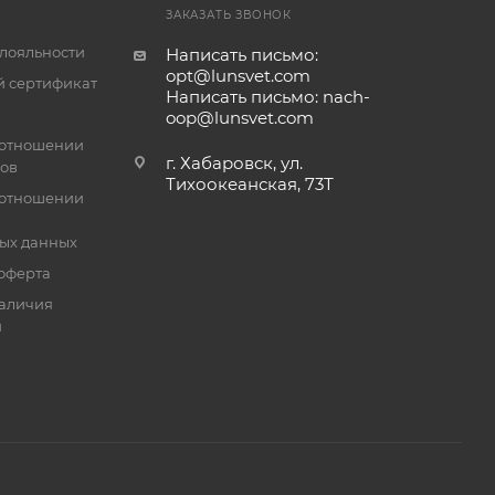
ЗАКАЗАТЬ ЗВОНОК
лояльности
Написать письмо:
opt@lunsvet.com
 сертификат
Написать письмо: nach-
oop@lunsvet.com
 отношении
г. Хабаровск, ул.
лов
Тихоокеанская, 73Т
 отношении
ых данных
оферта
аличия
й