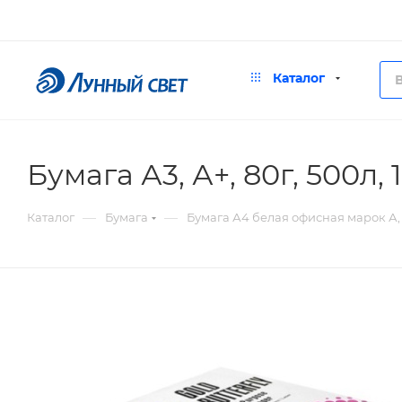
Каталог
Бумага А3, А+, 80г, 500л, 
—
—
Каталог
Бумага
Бумага А4 белая офисная марок А, 