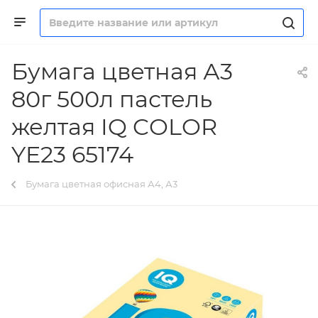
Бумага цветная А3
80г 500л пастель
желтая IQ COLOR
YE23 65174
Бумага цветная офисная А4, А3