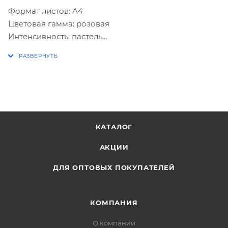
Формат листов: А4
Цветовая гамма: розовая
Интенсивность: пастель
Плотность листа бумаги: 160 г/кв.м
Количество цветов в пачке: 1
Количество листов в пачке: 250
Цвет бумаги: розовый фламинго
Штук в коробке: 5 шт.
КАТАЛОГ
АКЦИИ
ДЛЯ ОПТОВЫХ ПОКУПАТЕЛЕЙ
КОМПАНИЯ
О компании