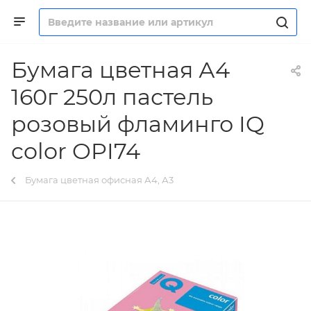
Бумага цветная А4
160г 250л пастель
розовый фламинго IQ
color OPI74
Бумага цветная офисная А4, А3