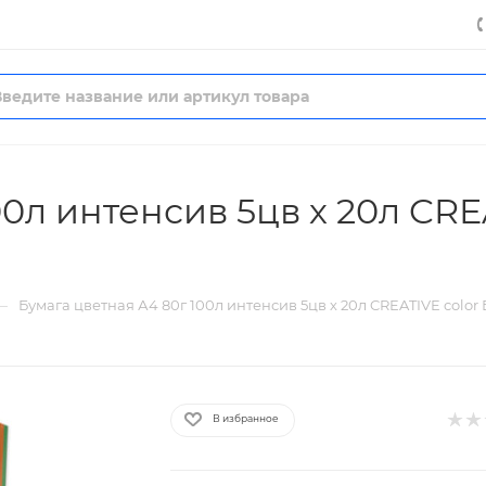
0л интенсив 5цв х 20л CRE
—
Бумага цветная А4 80г 100л интенсив 5цв х 20л CREATIVE color 
В избранное