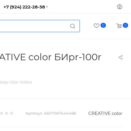
+7 (924) 222-28-58
0
0
ATIVE color БИpr-100r
БИpr-100r 110504
CREATIVE color
Артикул:
4607067444486