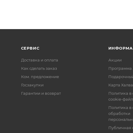
СЕРВИС
ИНФОРМА
Доставка и оплата
Акции
Как сделать заказ
Программа 
Ком. предложение
Подарочный
Госзакупки
Карта Халва
Гарантии и возврат
Политика в
cookie-фай
Политика в
обработки
персональн
Публичная 