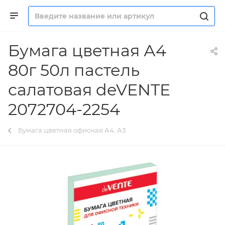
Бумага цветная А4
80г 50л пастель
салатовая deVENTE
2072704-2254
Бумага цветная офисная А4, А3