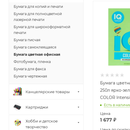
Бумага для копий и печати
Бумага для полноцветной
лазерной печати
Бумага для широкоформатной
печати
Бумага писчая
Бумага самоклеящаяся
Бумага цветная офисная
Фотобумага, пленка
Бумага для факса
Бумага чертежная
Бумага цветна
250л ярко-зел
Канцелярские товары
COLOR Intens
Есть в наличи
Картриджи
Цена
1 677
₽
Хобби и детское
творчество
Цена до скидк