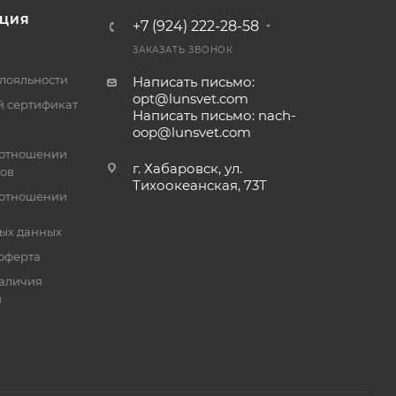
ЦИЯ
+7 (924) 222-28-58
ЗАКАЗАТЬ ЗВОНОК
лояльности
Написать письмо:
opt@lunsvet.com
 сертификат
Написать письмо: nach-
oop@lunsvet.com
 отношении
г. Хабаровск, ул.
лов
Тихоокеанская, 73Т
 отношении
ых данных
оферта
аличия
й