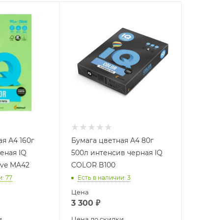
я А4 160г
Бумага цветная А4 80г
еная IQ
500л интенсив черная IQ
ive MA42
COLOR B100
и
: 77
Есть в наличии
: 3
Цена
3 300
₽
и
Цена до скидки