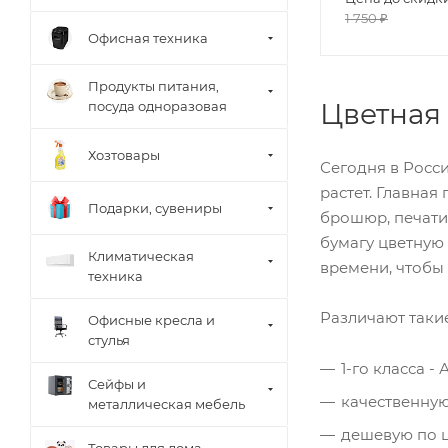
1 750
₽
Офисная техника
Продукты питания,
Цветная 
посуда одноразовая
Хозтовары
Сегодня в Росси
растет. Главная
Подарки, сувениры
брошюр, печати
бумагу цветную
Климатическая
времени, чтобы 
техника
Различают такие
Офисные кресла и
стулья
1-го класса - А
Сейфы и
качественную 
металлическая мебель
дешевую по ц