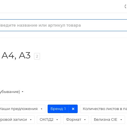
А4, А3
2
(убывание)
Наши предложения
Бренд
: 1
Количество листов в п
тровой записи
ОКПД2
Формат
Белизна CIE