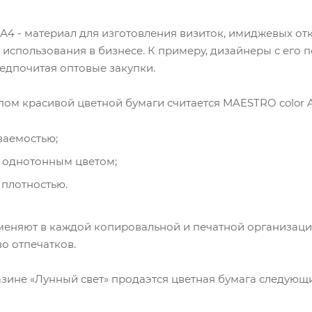
А4 - материал для изготовления визиток, имиджевых от
 использования в бизнесе. К примеру, дизайнеры с его
редпочитая оптовые закупки.
ом красивой цветной бумаги считается MAESTRO color
ваемостью;
однотонным цветом;
плотностью.
меняют в каждой копировальной и печатной организаци
о отпечатков.
азине «Лунный свет» продаэтся цветная бумага следующ