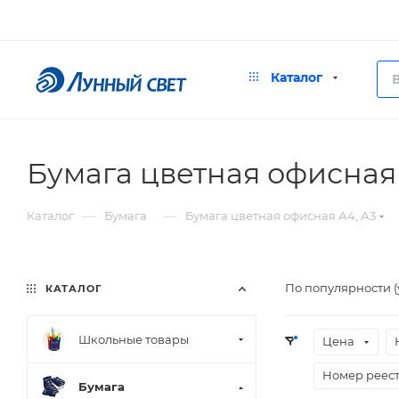
Каталог
Бумага цветная офисная 
—
—
Каталог
Бумага
Бумага цветная офисная А4, А3
По популярности 
КАТАЛОГ
Школьные товары
Цена
Номер реес
Бумага