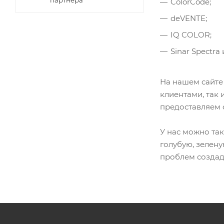
партнера
ColorCode;
deVENTE;
IQ COLOR;
Sinar Spectra 
На нашем сайте
клиентами, так 
предоставляем 
У нас можно та
голубую, зелену
проблем создаду