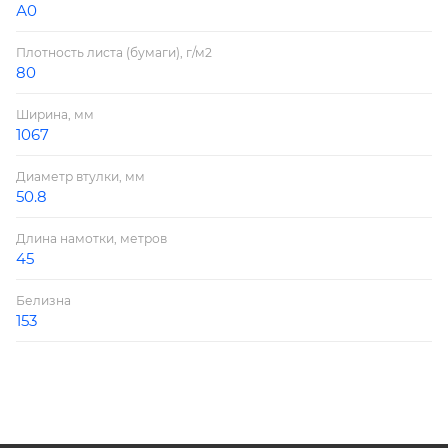
А0
Плотность листа (бумаги), г/м2
80
Ширина, мм
1067
Диаметр втулки, мм
50.8
Длина намотки, метров
45
Белизна
153