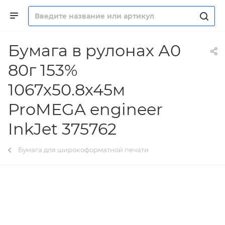
Бумага в рулонах А0
80г 153%
1067х50.8х45м
ProMEGA engineer
InkJet 375762
Бумага для широкоформатной печати