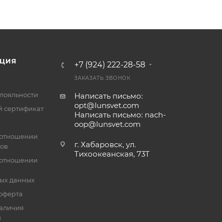
ЦИЯ
+7 (924) 222-28-58
ЗАКАЗАТЬ ЗВОНОК
лояльности
Написать письмо:
opt@lunsvet.com
 сертификат
Написать письмо: nach-
oop@lunsvet.com
 отношении
г. Хабаровск, ул.
лов
Тихоокеанская, 73Т
 отношении
ых данных
оферта
аличия
й