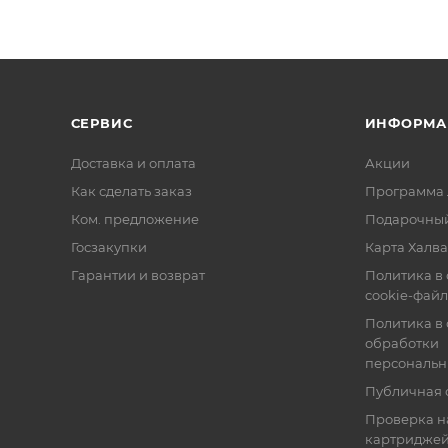
СЕРВИС
ИНФОРМА
Доставка и оплата
Акции
Как сделать заказ
Программа 
Ком. предложение
Подарочный
Госзакупки
Карта Халва
Гарантии и возврат
Политика в
cookie-фай
Политика в
обработки
персональн
Публичная 
Проверка н
картридже