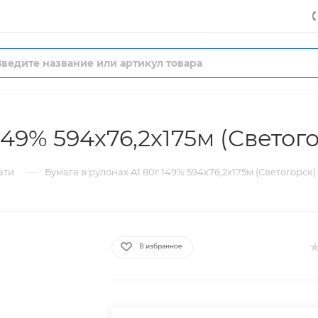
149% 594х76,2х175м (Светог
—
ати
Бумага в рулонах А1 80г 149% 594х76,2х175м (Светогорск)
В избранное