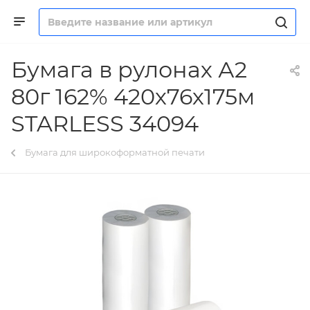
Бумага в рулонах А2
80г 162% 420х76х175м
STARLESS 34094
Бумага для широкоформатной печати