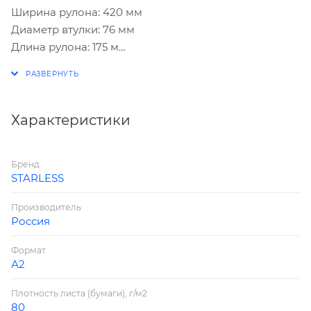
Ширина рулона: 420 мм
Диаметр втулки: 76 мм
Длина рулона: 175 м
Плотность бумаги: 80 г/м2
Наличие покрытия: нет
Белизна по CIE: 146 %
Характеристики
Бренд
STARLESS
Производитель
Россия
Формат
А2
Плотность листа (бумаги), г/м2
80