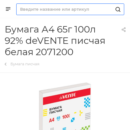
Бумага А4 65г 100л
92% deVENTE писчая
белая 2071200
Бумага писчая