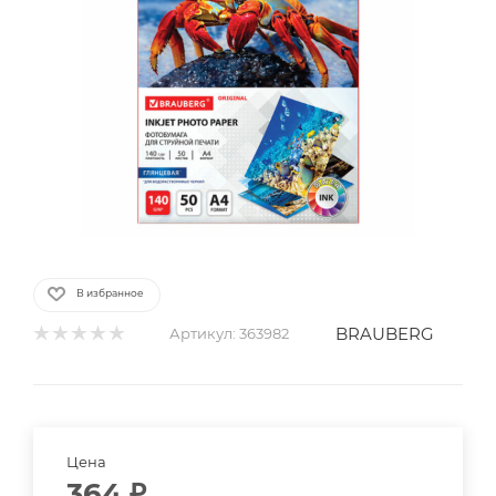
В избранное
BRAUBERG
Артикул:
363982
Цена
364
₽