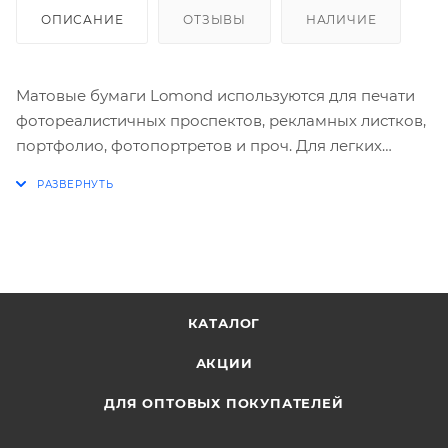
ОПИСАНИЕ
ОТЗЫВЫ
НАЛИЧИЕ
Матовые бумаги Lomond используются для печати
фотореалистичных проспектов, рекламных листков,
портфолио, фотопортретов и проч. Для легких
сортов рекомендуется умеренная «заливка» листа
чернилами. Бумаги средней и высокой плотности
используются при интенсивной «заливке». Чернила
быстро впитываются и сохнут. Поэтому практически
сразу можно печатать на обратной стороне.
Область применения Для струйных принтеров
КАТАЛОГ
Тип носителя Бумага
АКЦИИ
Формат A4
Ширина 210 мм
ДЛЯ ОПТОВЫХ ПОКУПАТЕЛЕЙ
Длина 297 мм
Листов 100