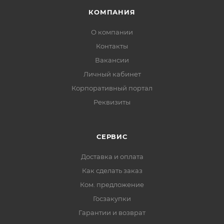
Основа RC (Resin Coated)
КОМПАНИЯ
Тип покрытия Ink Jet Coated
О компании
Двусторонний носитель Нет
Контакты
Лицевая поверхность Матовая (Matt)
Вакансии
Плотность 90 г/м2
Краситель Пигментные чернила /
Личный кабинет
Водорастворимые чернила
Корпоративный портал
Максимальное разрешение печати 2880 dpi
Реквизиты
Цвет Белый
СЕРВИС
Доставка и оплата
Как сделать заказ
Ком. предложение
Госзакупки
Гарантии и возврат