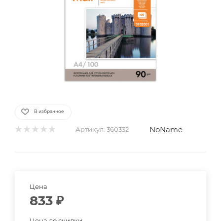
В избранное
NoName
Артикул:
360332
Цена
833
₽
Цена до скидки