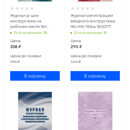
Журнал р-ции
Журнал регистрации
инструктажа на
вводного инструктажа
рабочем месте 16л
16л КЖ-1554а 1612077
КЖ132А 1595134
Есть в наличии
: 26
Есть в наличии
: 16
Цена
Цена
358
₽
270
₽
Цена до скидки
Цена до скидки
396
₽
340
₽
В корзину
В корзину