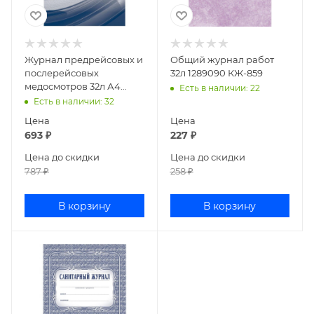
Журнал предрейсовых и
Общий журнал работ
послерейсовых
32л 1289090 КЖ-859
медосмотров 32л А4
Есть в наличии
: 22
1698498/КЖ-7059
Есть в наличии
: 32
Цена
Цена
693
₽
227
₽
Цена до скидки
Цена до скидки
787
₽
258
₽
В корзину
В корзину