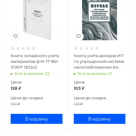
Книга складского учета
Книга учета доходов ИП
материалов ф.М-17 96л
по упрощенной системе
STAFF 130242
налогообложения А4
20л КЖ-1841
Есть в наличии
: 22
Есть в наличии
: 21
Цена
Цена
128
₽
103
₽
Цена до скидки
Цена до скидки
150
₽
125
₽
В корзину
В корзину