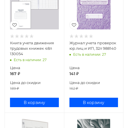
Книга учета движения
Журнал учета проверок
трудовых книжек 48л
юр.лиц и ИП, 32л 988140
130054
Есть в наличии
: 27
Есть в наличии
: 27
Цена
Цена
167
₽
141
₽
Цена до скидки
Цена до скидки
189
₽
162
₽
В корзину
В корзину