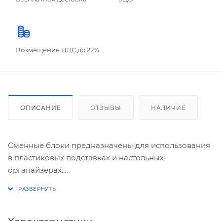
Возмещение НДС до 22%
ОПИСАНИЕ
ОТЗЫВЫ
НАЛИЧИЕ
Сменные блоки предназначены для использования
в пластиковых подставках и настольных
органайзерах.
Блок высотой 5 см сложен из квадратных листов
размером 9х9 см. Листы изготовлены из
высококачественной офсетной бумаги плотностью