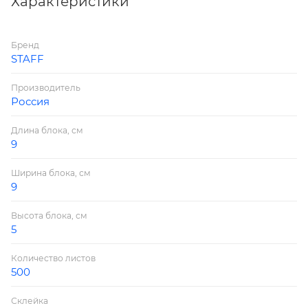
Характеристики
65 г/м2. Блок для записей подходит для письма
любыми типами ручек и карандашей. Поставляется
Бренд
в плотной термоусадочной пленке, защищающей
STAFF
при транспортировке. Для повышения удобства
рекомендуется использование в пластиковых
Производитель
подставках и настольных органайзерах.
Россия
Длина блока, см
9
Ширина блока, см
9
Высота блока, см
5
Количество листов
500
Склейка