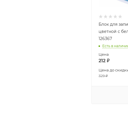
Блок для зап
цветной с бе
126367
Есть в наличи
Цена
212
₽
Цена до скидк
329
₽