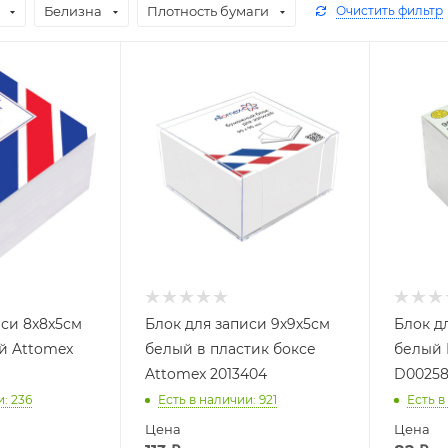
Белизна
Плотность бумаги
Очистить фильтр
иси 8x8x5см
Блок для записи 9х9х5см
Блок д
й Attomex
белый в пластик боксе
белый
Attomex 2013404
D0025
и
: 236
Есть в наличии
: 921
Есть в
Цена
Цена