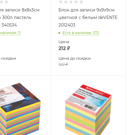
ля записи 8х8х3см
Блок для записи 9х9х9см
в 300л пастель
цветной с белым deVENTE
e 340534
2012403
 наличии
: 11
Есть в наличии
: 572
Цена
212
₽
 скидки
Цена до скидки
322
₽