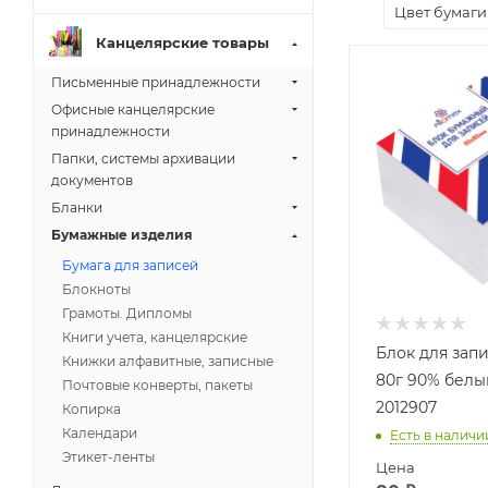
Цвет бумаги
Канцелярские товары
Письменные принадлежности
Офисные канцелярские
принадлежности
Папки, системы архивации
документов
Бланки
Бумажные изделия
Бумага для записей
Блокноты
Грамоты. Дипломы
Книги учета, канцелярские
Блок для зап
Книжки алфавитные, записные
80г 90% белы
Почтовые конверты, пакеты
2012907
Копирка
Календари
Есть в наличи
Этикет-ленты
Цена