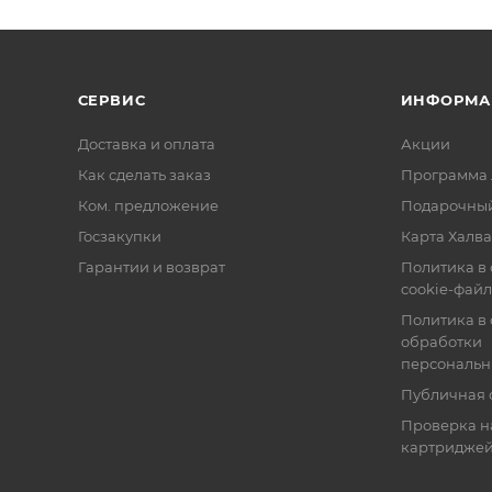
СЕРВИС
ИНФОРМА
Доставка и оплата
Акции
Как сделать заказ
Программа 
Ком. предложение
Подарочный
Госзакупки
Карта Халва
Гарантии и возврат
Политика в
cookie-фай
Политика в
обработки
персональн
Публичная 
Проверка н
картридже