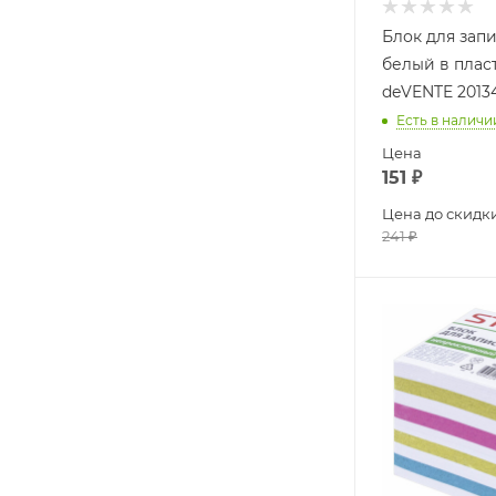
Блок для зап
белый в плас
deVENTE 2013
Есть в наличи
Цена
151
₽
Цена до скидк
241
₽