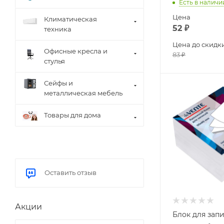
Есть в наличи
Цена
Климатическая
52
₽
техника
Цена до скидк
Офисные кресла и
83
₽
стулья
Сейфы и
металлическая мебель
Товары для дома
Оставить отзыв
Акции
Блок для зап