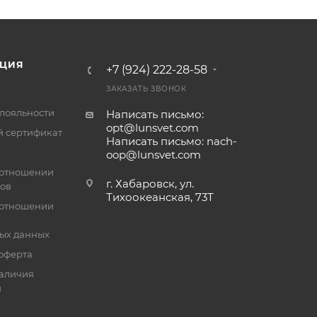
ЦИЯ
+7 (924) 222-28-58
ЗАКАЗАТЬ ЗВОНОК
лояльности
Написать письмо:
opt@lunsvet.com
 сертификат
Написать письмо: nach-
oop@lunsvet.com
 отношении
г. Хабаровск, ул.
лов
Тихоокеанская, 73Т
 отношении
ых данных
оферта
аличия
й