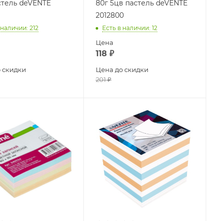
стель deVENTE
80г 5цв пастель deVENTE
2012800
 наличии
: 212
Есть в наличии
: 12
Цена
118
₽
 скидки
Цена до скидки
201
₽