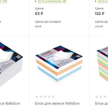
и
: 159
Есть в наличии
: 28
Есть в
Цена
Цена
53
₽
122
₽
и
Цена до скидки
Цена до
98
₽
203
₽
иси 8х8х5см
Блок для записи 9х9х5см
Блок д