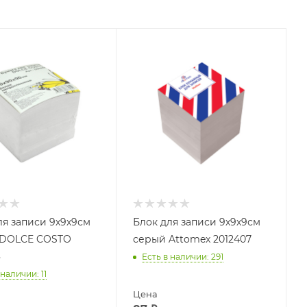
ля записи 9х9х9см
Блок для записи 9х9х9см
 DOLCE COSTO
серый Attomex 2012407
8
Есть в наличии
: 291
 наличии
: 11
Цена