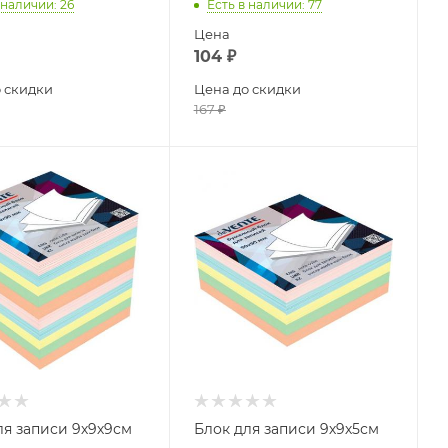
 наличии
: 26
Есть в наличии
: 77
Цена
104
₽
 скидки
Цена до скидки
167
₽
ля записи 9х9х9см
Блок для записи 9х9х5см