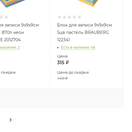
ля записи 9х9х9см
Блок для записи 9х9х9см
в 870л неон
5цв пастель BRAUBERG
E 2012704
122341
 наличии
: 2
Есть в наличии
: 46
Цена
315
₽
 скидки
Цена до скидки
488
₽