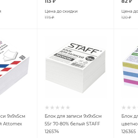
113
₽
82
₽
и
Цена до скидки
Цена до
175
₽
120
₽
иси 9х9х5см
Блок для записи 9х9х5см
Блок д
й Attomex
55г 70-80% белый STAFF
цветно
126574
126365