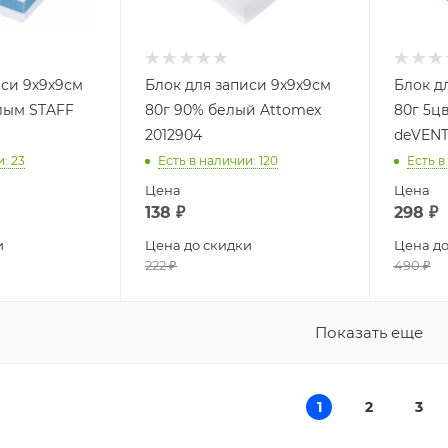
иси 9х9х9см
Блок для записи 9x9x9см
Блок д
лым STAFF
80г 90% белый Attomex
80г 5ц
2012904
deVENT
и
: 23
Есть в наличии
: 120
Есть в
Цена
Цена
138
₽
298
₽
и
Цена до скидки
Цена до
222
₽
490
₽
Показать еще
1
2
3