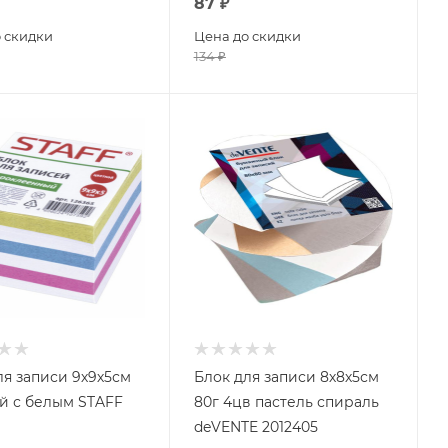
87
₽
 скидки
Цена до скидки
134
₽
ля записи 9х9х5см
Блок для записи 8х8х5см
й с белым STAFF
80г 4цв пастель спираль
deVENTE 2012405