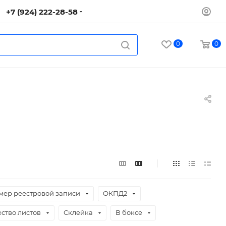
+7 (924) 222-28-58
0
0
мер реестровой записи
ОКПД2
ство листов
Склейка
В боксе