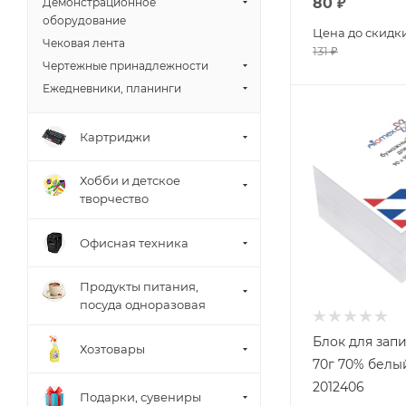
80
₽
Демонстрационное
оборудование
Цена до скидк
Чековая лента
131
₽
Чертежные принадлежности
Ежедневники, планинги
Картриджи
Хобби и детское
творчество
Офисная техника
Продукты питания,
посуда одноразовая
Блок для зап
Хозтовары
70г 70% белы
2012406
Подарки, сувениры