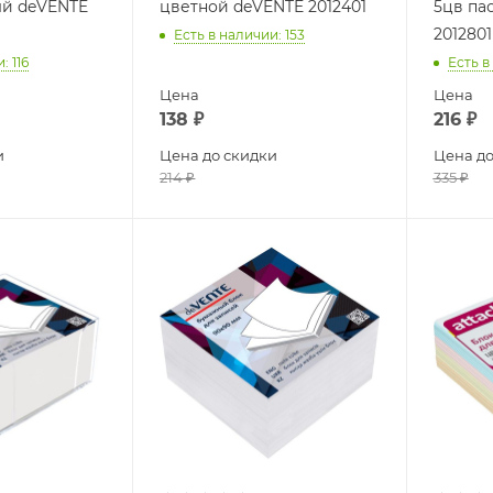
ый deVENTE
цветной deVENTE 2012401
5цв па
2012801
Есть в наличии
: 153
и
: 116
Есть в
Цена
Цена
138
₽
216
₽
и
Цена до скидки
Цена до
214
₽
335
₽