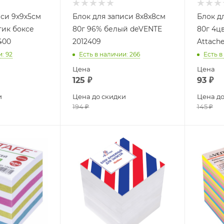
иси 9х9х5см
Блок для записи 8х8х8см
Блок д
тик боксе
80г 96% белый deVENTE
80г 4ц
400
2012409
Attach
и
: 92
Есть в наличии
: 266
Есть в
Цена
Цена
125
₽
93
₽
и
Цена до скидки
Цена до
194
₽
145
₽