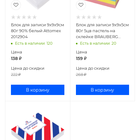
Блок для записи 9x9x9см
Блок для записи 9х9х5см
80г 90% белый Attomex
80г 5цв пастель на
2012904
склейке BRAUBERG
129199
Есть в наличии
: 120
Есть в наличии
: 20
Цена
Цена
138
₽
159
₽
Цена до скидки
Цена до скидки
222
₽
268
₽
В корзину
В корзину