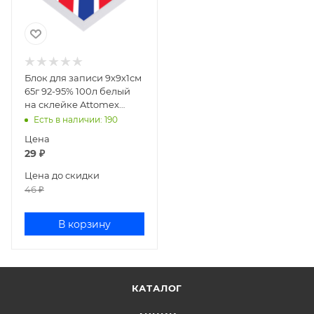
Блок для записи 9х9х1см
65г 92-95% 100л белый
на склейке Attomex
2012803
Есть в наличии
: 190
Цена
29
₽
Цена до скидки
46
₽
В корзину
КАТАЛОГ