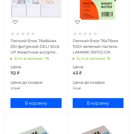
Липкий блок 76x84мм
Липкий блок 76х76мм
25л фигурный DELI Stick
100л зеленый пастель
UP Животные ассорти
LAMARK SN1112-GN
EA55902
Есть в наличии
: 78
Есть в наличии
: 18
Цена
Цена
112
₽
43
₽
Цена до скидки
Цена до скидки
179
₽
70
₽
В корзину
В корзину