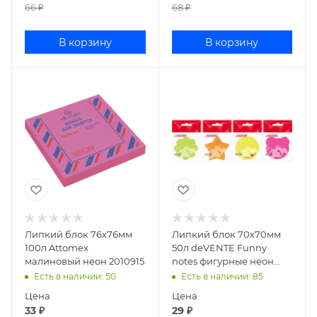
66
₽
68
₽
В корзину
В корзину
Липкий блок 76х76мм
Липкий блок 70х70мм
100л Attomex
50л deVENTE Funny
малиновый неон 2010915
notes фигурные неон
ассорти 2010009
Есть в наличии
: 50
Есть в наличии
: 85
Цена
Цена
33
₽
29
₽