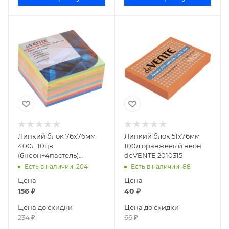
Липкий блок 76х76мм
Липкий блок 51х76мм
400л 10цв
100л оранжевый неон
(6неон+4пастель)
deVENTE 2010315
deVENTE 2010721
Есть в наличии
: 204
Есть в наличии
: 88
Цена
Цена
156
₽
40
₽
Цена до скидки
Цена до скидки
234
₽
66
₽