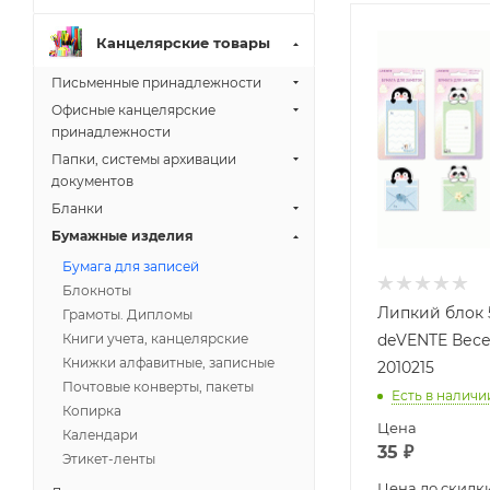
Канцелярские товары
Письменные принадлежности
Офисные канцелярские
принадлежности
Папки, системы архивации
документов
Бланки
Бумажные изделия
Бумага для записей
Блокноты
Липкий блок 
Грамоты. Дипломы
Книги учета, канцелярские
deVENTE Вес
Книжки алфавитные, записные
2010215
Почтовые конверты, пакеты
Есть в наличи
Копирка
Цена
Календари
35
₽
Этикет-ленты
Цена до скидк