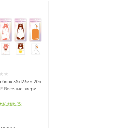
 блок 56x123мм 20л
E Веселые звери
 наличии
: 70
 скидки