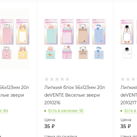
56x123мм 20л
Липкий блок 56x123мм 20л
Липкий
елые звери
deVENTE Веселые звери
deVENT
2010216
2010217
и
: 84
Есть в наличии
: 92
Есть в
Цена
Цена
35
₽
35
₽
и
Цена до скидки
Цена до