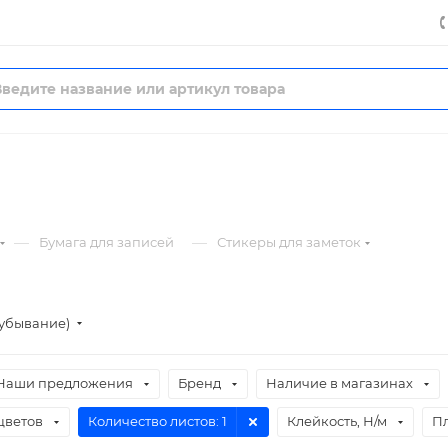
—
—
Бумага для записей
Стикеры для заметок
(убывание)
Наши предложения
Бренд
Наличие в магазинах
цветов
Количество листов
: 1
Клейкость, Н/м
Пл