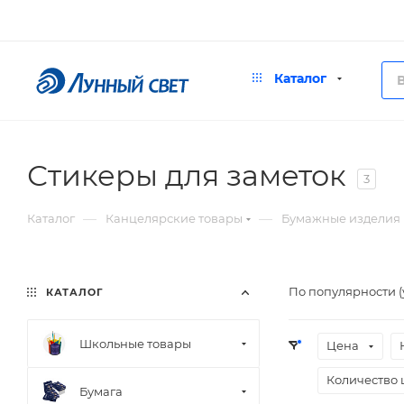
Каталог
Стикеры для заметок
3
—
—
Каталог
Канцелярские товары
Бумажные изделия
По популярности 
КАТАЛОГ
Школьные товары
Цена
Количество 
Бумага