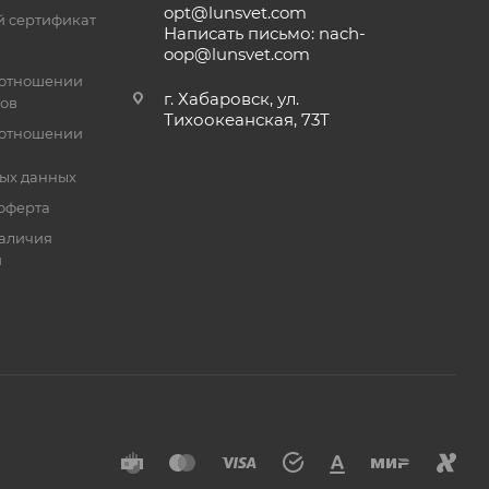
opt@lunsvet.com
 сертификат
Написать письмо: nach-
oop@lunsvet.com
 отношении
г. Хабаровск, ул.
лов
Тихоокеанская, 73Т
 отношении
ых данных
оферта
аличия
й