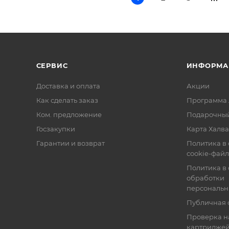
СЕРВИС
ИНФОРМА
Доставка и оплата
Акции
Как сделать заказ
Программа 
Ком. предложение
Подарочный
Госзакупки
Карта Халва
Гарантии и возврат
Политика в
cookie-фай
Политика в
обработки
персональн
Публичная 
Проверка н
картридже