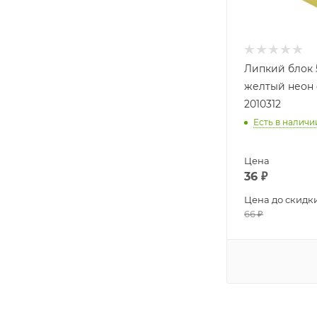
Липкий блок 
желтый неон
2010312
Есть в наличи
Цена
36
₽
Цена до скидк
66
₽