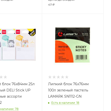
47
₽
 блок 76x84мм 25л
Липкий блок 76х76мм
ый DELI Stick UP
100л зеленый пастель
ые ассорти
LAMARK SN1112-GN
2
Есть в наличии
: 18
 наличии
: 78