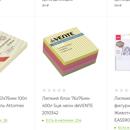
81
₽
59
₽
51х76мм 100л
Липкий блок 76х76мм
Липкий
ль Attomex
400л 5цв неон deVENTE
фигурн
2010342
Животн
EA5590
и
: 26
Есть в наличии
: 234
Есть в