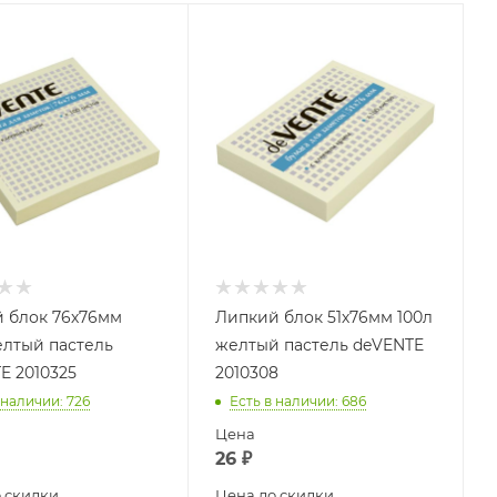
 блок 76х76мм
Липкий блок 51х76мм 100л
елтый пастель
желтый пастель deVENTE
E 2010325
2010308
 наличии
: 726
Есть в наличии
: 686
Цена
26
₽
 скидки
Цена до скидки