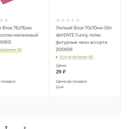
 блок 76х76мм
Липкий блок 70х70мм 50л
ttomex малиновый
deVENTE Funny notes
10915
фигурные неон ассорти
2010009
 наличии
: 50
Есть в наличии
: 82
Цена
29
₽
 скидки
Цена до скидки
50
₽
7