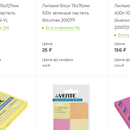
76х127мм
Липкий блок 76х76мм
Липкий
пастель
100л зеленый пастель
400л 1
4-YL
Attomex 2010711
(6неон
2010721
и
: 1114
Есть в наличии
: 114
Есть в
Цена
Цена
25
₽
156
₽
и
Цена до скидки
Цена до
48
₽
234
₽