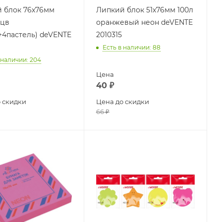
 блок 76х76мм
Липкий блок 51х76мм 100л
0цв
оранжевый неон deVENTE
+4пастель) deVENTE
2010315
Есть в наличии
: 88
 наличии
: 204
Цена
40
₽
 скидки
Цена до скидки
66
₽