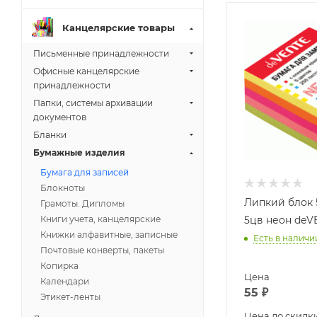
Канцелярские товары
Письменные принадлежности
Офисные канцелярские
принадлежности
Папки, системы архивации
документов
Бланки
Бумажные изделия
Бумага для записей
Блокноты
Липкий блок 
Грамоты. Дипломы
Книги учета, канцелярские
5цв неон deV
Книжки алфавитные, записные
Есть в наличи
Почтовые конверты, пакеты
Копирка
Цена
Календари
55
₽
Этикет-ленты
Цена до скидк