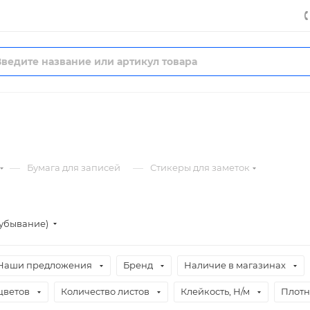
—
—
Бумага для записей
Стикеры для заметок
(убывание)
Наши предложения
Бренд
Наличие в магазинах
цветов
Количество листов
Клейкость, Н/м
Плотно