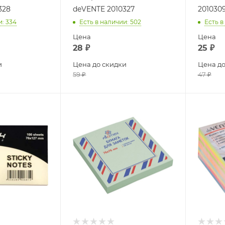
328
deVENTE 2010327
201030
и
: 334
Есть в наличии
: 502
Есть в
Цена
Цена
28
₽
25
₽
и
Цена до скидки
Цена до
59
₽
47
₽