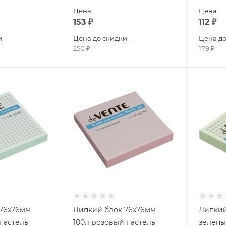
Цена
Цена
153
₽
112
₽
и
Цена до скидки
Цена до
250
₽
179
₽
 76х76мм
Липкий блок 76х76мм
Липкий
 пастель
100л розовый пастель
зелены