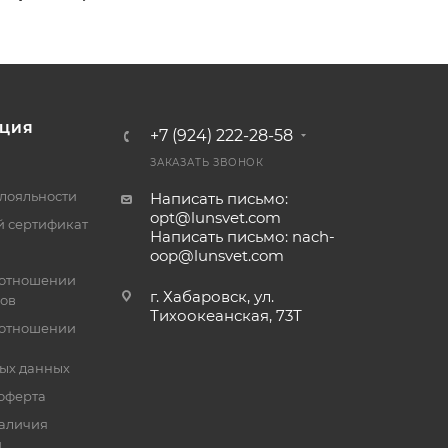
ЦИЯ
+7 (924) 222-28-58
ЗАКАЗАТЬ ЗВОНОК
лояльности
Написать письмо:
opt@lunsvet.com
 сертификат
Написать письмо: nach-
oop@lunsvet.com
 отношении
г. Хабаровск, ул.
лов
Тихоокеанская, 73Т
 отношении
ых данных
оферта
аличия
й