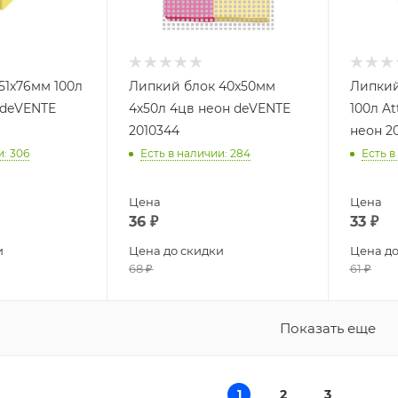
51х76мм 100л
Липкий блок 40х50мм
Липкий
 deVENTE
4х50л 4цв неон deVENTE
100л A
2010344
неон 20
и
: 306
Есть в наличии
: 284
Есть в
Цена
Цена
36
₽
33
₽
и
Цена до скидки
Цена до
68
₽
61
₽
Показать еще
1
2
3