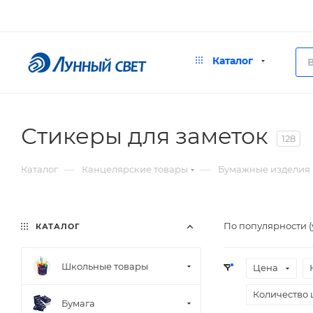
Каталог
Стикеры для заметок
128
—
—
Каталог
Канцелярские товары
Бумажные изделия
По популярности 
КАТАЛОГ
Школьные товары
Цена
Количество 
Бумага