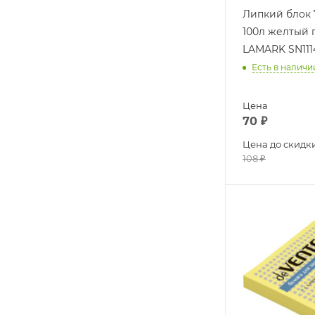
Липкий блок 
100л желтый 
LAMARK SN111
Есть в наличи
Цена
70
₽
Цена до скидк
108
₽