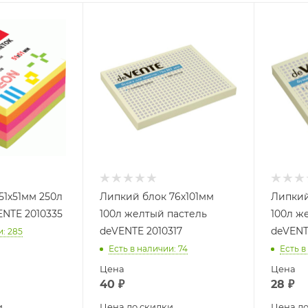
51х51мм 250л
Липкий блок 76х101мм
Липкий
ENTE 2010335
100л желтый пастель
100л ж
deVENTE 2010317
deVENT
и
: 285
Есть в наличии
: 74
Есть в
Цена
Цена
40
₽
28
₽
и
Цена до скидки
Цена до