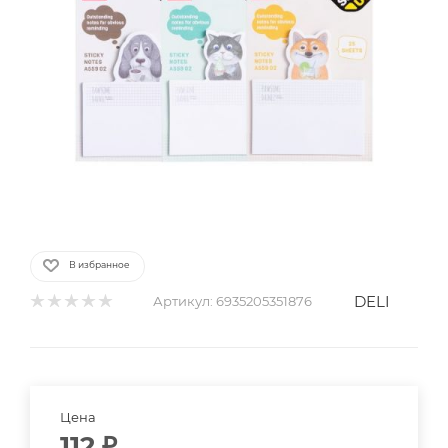
В избранное
DELI
Артикул:
6935205351876
Цена
112
₽