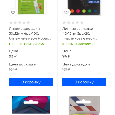
Липкие закладки
Липкие закладки
50х12мм 4цвх100л
45х12мм 5цвх20л
бумажные неон Hopax
пластиковые неон
21613
стрелки BRAUBERG
Есть в наличии
: 245
Есть в наличии
: 19
122705
Цена
Цена
93
₽
74
₽
Цена до скидки
Цена до скидки
164
₽
127
₽
В корзину
В корзину