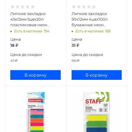
Липкие закладки
Липкие закладки
45х12мм 5цвх20л
50х12мм 4цвх100л
пластиковые неон
бумажные неон
Attomex 2011703
deVENTE 2011301
Есть в наличии
: 194
Есть в наличии
: 168
Цена
Цена
18
₽
31
₽
Цена до скидки
Цена до скидки
41
₽
66
₽
В корзину
В корзину