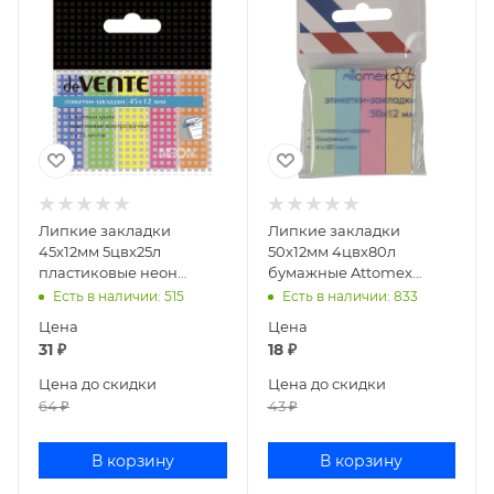
Липкие закладки
Липкие закладки
45х12мм 5цвх25л
50х12мм 4цвх80л
пластиковые неон
бумажные Attomex
deVENTE 2011307
2011702
Есть в наличии
: 515
Есть в наличии
: 833
Цена
Цена
31
₽
18
₽
Цена до скидки
Цена до скидки
64
₽
43
₽
В корзину
В корзину