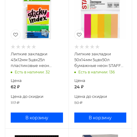
Липкие закладки
Липкие закладки
45х12мм 5цвх25л
50х14мм 5цвх50л
пластиковые неон
бумажные неон STAFF
Attache Selection 383728
129359
Есть в наличии
: 32
Есть в наличии
: 136
Цена
Цена
62
₽
24
₽
Цена до скидки
Цена до скидки
117
₽
50
₽
В корзину
В корзину