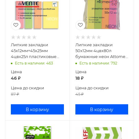
Липкие закладки
Липкие закладки
45х12мм+45х25мм
50х12мм 4цвх80л
4цвх25л пластиковые
бумажные неон Attomex
неон deVENTE 2011308
2011701
Есть в наличии
: 463
Есть в наличии
: 792
Цена
Цена
46
₽
18
₽
Цена до скидки
Цена до скидки
87
₽
45
₽
В корзину
В корзину