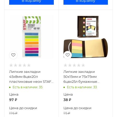
В корзину
В корзину
Липкие закладки
Липкие закладки
45х8мм 8цвх20л
50х15мм и 75х75мм
пластиковые неон STAFF
6цвх25л бумажные
129354
пастель deVENTE 2011001
Есть в наличии
: 35
Есть в наличии
: 33
Цена
Цена
97
₽
38
₽
Цена до скидки
Цена до скидки
176
₽
75
₽