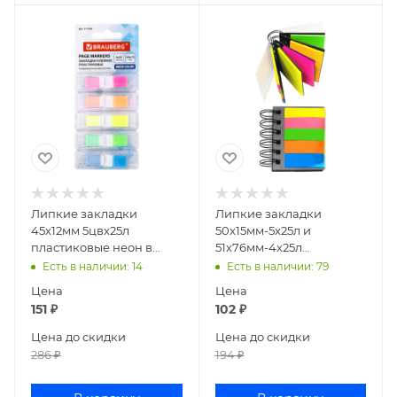
Липкие закладки
Липкие закладки
45х12мм 5цвх25л
50x15мм-5x25л и
пластиковые неон в
51x76мм-4х25л
диспенсере BRAUBERG
бумажные deVENTE
Есть в наличии
: 14
Есть в наличии
: 79
111356
Book 2011002
Цена
Цена
151
₽
102
₽
Цена до скидки
Цена до скидки
286
₽
194
₽