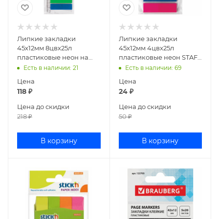
Липкие закладки
Липкие закладки
45х12мм 8цвх25л
45х12мм 4цвх25л
пластиковые неон на
пластиковые неон STAFF
линейке BRAUBERG
127148
Есть в наличии
: 21
Есть в наличии
: 69
126700
Цена
Цена
118
₽
24
₽
Цена до скидки
Цена до скидки
218
₽
50
₽
В корзину
В корзину