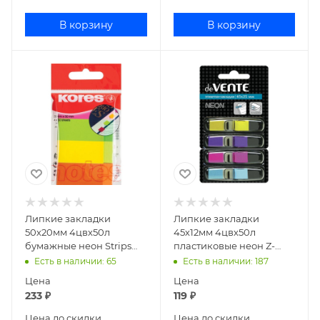
В корзину
В корзину
Липкие закладки
Липкие закладки
50х20мм 4цвх50л
45х12мм 4цвх50л
бумажные неон Strips
пластиковые неон Z-
Kores 45104 81594
сложение deVENTE
Есть в наличии
: 65
Есть в наличии
: 187
2011317
Цена
Цена
233
₽
119
₽
Цена до скидки
Цена до скидки