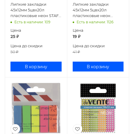
Липкие закладки
Липкие закладки
45х12мм 5цвх20л
45х12мм 5цвх20л
пластиковые неон STAFF
пластиковые неон
129355
стрелки Attomex 2011700
Есть в наличии
: 109
Есть в наличии
: 1126
Цена
Цена
25
₽
19
₽
Цена до скидки
Цена до скидки
50
₽
41
₽
В корзину
В корзину