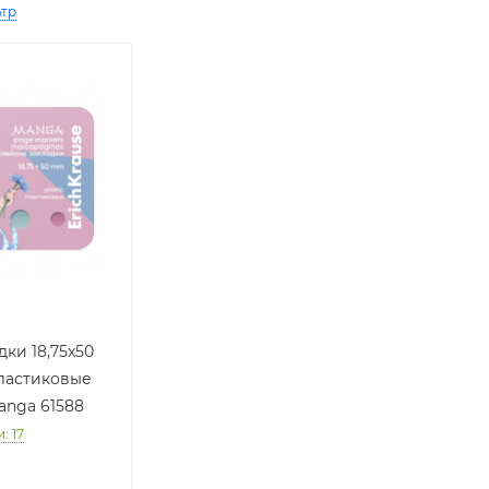
ьтр
ки 18,75x50
ластиковые
anga 61588
и
: 17