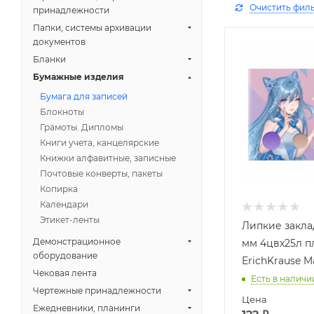
Очистить фил
принадлежности
Папки, системы архивации
документов
Бланки
Бумажные изделия
Бумага для записей
Блокноты
Грамоты. Дипломы
Книги учета, канцелярские
Книжки алфавитные, записные
Почтовые конверты, пакеты
Копирка
Календари
Этикет-ленты
Липкие заклад
Демонстрационное
мм 4цвх25л п
оборудование
ErichKrause M
Чековая лента
Есть в наличи
Чертежные принадлежности
Цена
Ежедневники, планинги