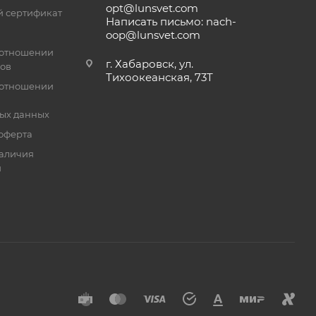
opt@lunsvet.com
 сертификат
Написать письмо: nach-
oop@lunsvet.com
 отношении
г. Хабаровск, ул.
лов
Тихоокеанская, 73Т
 отношении
ых данных
оферта
аличия
й