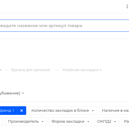
—
—
Бумага для записей
Клейкие закладки
(убывание)
Бренд
: 1
Количество закладок в блоке
Наличие в ма
Производитель
Форма закладки
ОКПД2
Ра