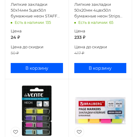
Липкие закладки
Липкие закладки
50х14мм 5цвх50л
50х20мм 4цвх50л
бумажные неон STAFF
бумажные неон Strips
129359
Kores 45104 81594
Есть в наличии
: 135
Есть в наличии
: 65
Цена
Цена
24
₽
233
₽
Цена до скидки
Цена до скидки
50
₽
417
₽
В корзину
В корзину