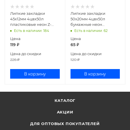
Липкие закладки
Липкие закладки
45х12мм 4цвх50л
50х20мм 4цвх50л
пластиковые неон Z-
бумажные неон
сложение deVENTE
BRAUBERG 111363
Есть в наличии
: 184
Есть в наличии
: 62
2011317
Цена
Цена
119
₽
65
₽
Цена до скидки
Цена до скидки
226
₽
120
₽
В корзину
В корзину
КАТАЛОГ
АКЦИИ
ДЛЯ ОПТОВЫХ ПОКУПАТЕЛЕЙ