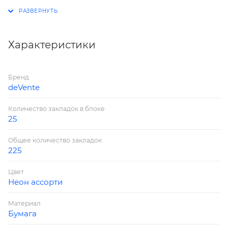
обложка, евро спираль, в пластиковом пакете с
европодвесом.
Характеристики
Бренд
deVente
Количество закладок в блоке
25
Общее количество закладок
225
Цвет
Неон ассорти
Материал
Бумага