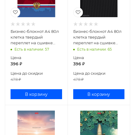
Бизнес-блокнот А4 80л
Бизнес-блокнот А4 80л
клетка твердый
клетка твердый
переплет на сшивке
переплет на сшивке
Россия 80ББ4влВ1_14358
CarbonStyle
Есть в наличии
: 57
Есть в наличии
: 65
80ББ4влВ1_14359
Цена
Цена
396
₽
396
₽
Цена до скидки
Цена до скидки
478
₽
478
₽
В корзину
В корзину