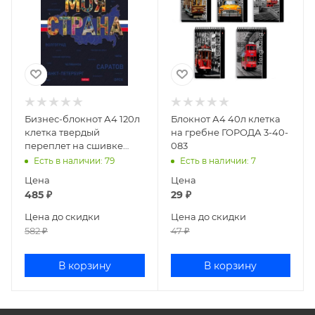
Бизнес-блокнот А4 120л
Блокнот А4 40л клетка
клетка твердый
на гребне ГОРОДА 3-40-
переплет на сшивке
083
Моя страна
Есть в наличии
: 79
Есть в наличии
: 7
120ББ4В1_35415
Цена
Цена
485
₽
29
₽
Цена до скидки
Цена до скидки
582
₽
47
₽
В корзину
В корзину