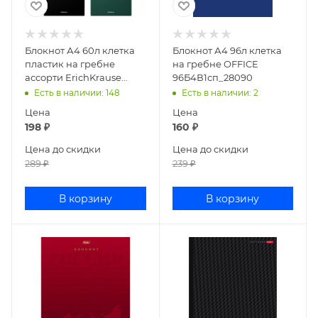
Блокнот А4 60л клетка
Блокнот А4 96л клетка
пластик на гребне
на гребне OFFICE
ассорти ErichKrause
96Б4В1сп_28090
Classic 49676
Есть в наличии
: 148
Есть в наличии
: 2
Цена
Цена
198
₽
160
₽
Цена до скидки
Цена до скидки
289
₽
239
₽
В корзину
В корзину