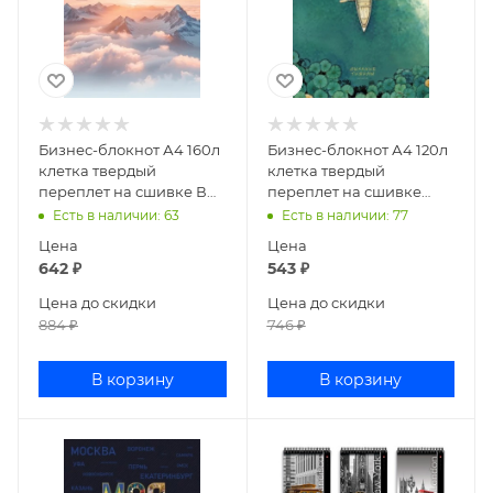
Бизнес-блокнот А4 160л
Бизнес-блокнот А4 120л
клетка твердый
клетка твердый
переплет на сшивке В
переплет на сшивке
моменте
Дыхание тишины
Есть в наличии
: 63
Есть в наличии
: 77
160ББ4В1_35007
120ББ4В1_35173
Цена
Цена
642
₽
543
₽
Цена до скидки
Цена до скидки
884
₽
746
₽
В корзину
В корзину