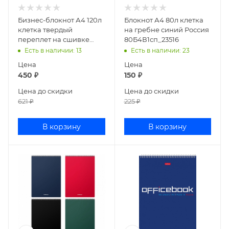
Бизнес-блокнот А4 120л
Блокнот А4 80л клетка
клетка твердый
на гребне синий Россия
переплет на сшивке
80Б4В1сп_23516
Office Book
Есть в наличии
: 13
Есть в наличии
: 23
120ББ4B1_07971
Цена
Цена
450
₽
150
₽
Цена до скидки
Цена до скидки
621
₽
225
₽
В корзину
В корзину