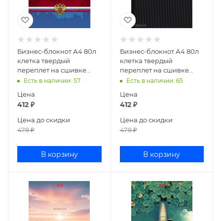
Бизнес-блокнот А4 80л
Бизнес-блокнот А4 80л
клетка твердый
клетка твердый
переплет на сшивке
переплет на сшивке
Россия 80ББ4влВ1_14358
CarbonStyle
Есть в наличии
: 57
Есть в наличии
: 65
80ББ4влВ1_14359
Цена
Цена
412
₽
412
₽
Цена до скидки
Цена до скидки
478
₽
478
₽
В корзину
В корзину