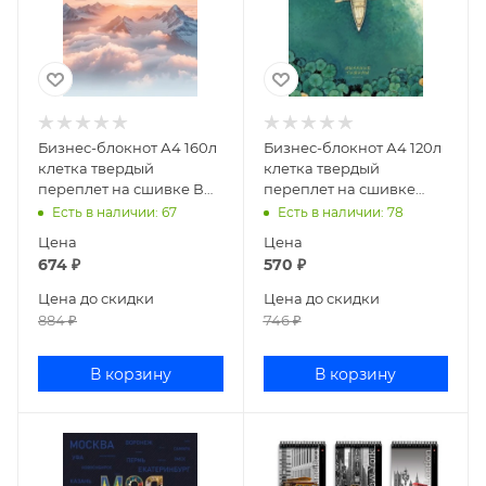
Бизнес-блокнот А4 160л
Бизнес-блокнот А4 120л
клетка твердый
клетка твердый
переплет на сшивке В
переплет на сшивке
моменте
Дыхание тишины
Есть в наличии
: 67
Есть в наличии
: 78
160ББ4В1_35007
120ББ4В1_35173
Цена
Цена
674
₽
570
₽
Цена до скидки
Цена до скидки
884
₽
746
₽
В корзину
В корзину