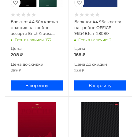
Блокнот А4 60л клетка
Блокнот А4 96л клетка
пластик на гребне
на гребне OFFICE
ассорти ErichKrause
96Б4В1сп_28090
Classic 49676
Есть в наличии
: 133
Есть в наличии
: 2
Цена
Цена
208
₽
168
₽
Цена до скидки
Цена до скидки
289
₽
239
₽
В корзину
В корзину