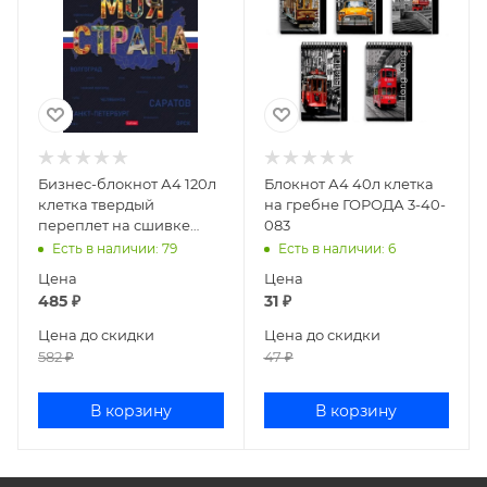
Бизнес-блокнот А4 120л
Блокнот А4 40л клетка
клетка твердый
на гребне ГОРОДА 3-40-
переплет на сшивке
083
Моя страна
Есть в наличии
: 79
Есть в наличии
: 6
120ББ4В1_35415
Цена
Цена
485
₽
31
₽
Цена до скидки
Цена до скидки
582
₽
47
₽
В корзину
В корзину