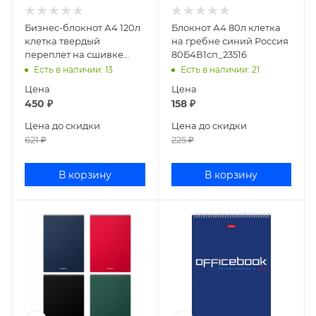
Бизнес-блокнот А4 120л
Блокнот А4 80л клетка
клетка твердый
на гребне синий Россия
переплет на сшивке
80Б4В1сп_23516
Office Book
Есть в наличии
: 13
Есть в наличии
: 21
120ББ4B1_07971
Цена
Цена
450
₽
158
₽
Цена до скидки
Цена до скидки
621
₽
225
₽
В корзину
В корзину