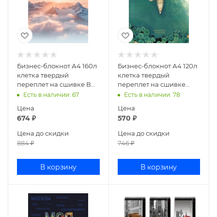
Бизнес-блокнот А4 160л
Бизнес-блокнот А4 120л
клетка твердый
клетка твердый
переплет на сшивке В
переплет на сшивке
моменте
Дыхание тишины
Есть в наличии
: 67
Есть в наличии
: 78
160ББ4В1_35007
120ББ4В1_35173
Цена
Цена
674
₽
570
₽
Цена до скидки
Цена до скидки
884
₽
746
₽
В корзину
В корзину