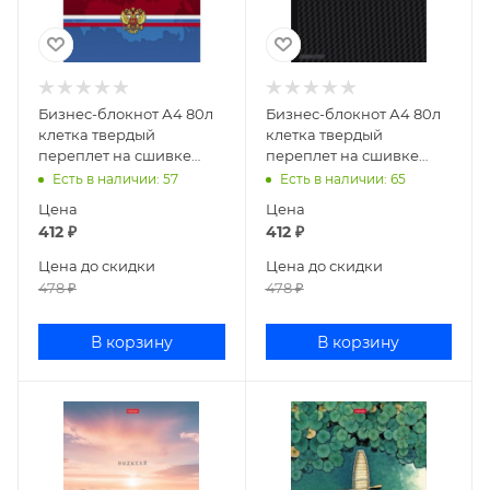
Бизнес-блокнот А4 80л
Бизнес-блокнот А4 80л
клетка твердый
клетка твердый
переплет на сшивке
переплет на сшивке
Россия 80ББ4влВ1_14358
CarbonStyle
Есть в наличии
: 57
Есть в наличии
: 65
80ББ4влВ1_14359
Цена
Цена
412
₽
412
₽
Цена до скидки
Цена до скидки
478
₽
478
₽
В корзину
В корзину