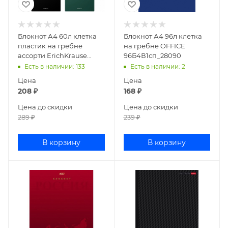
Блокнот А4 60л клетка
Блокнот А4 96л клетка
пластик на гребне
на гребне OFFICE
ассорти ErichKrause
96Б4В1сп_28090
Classic 49676
Есть в наличии
: 133
Есть в наличии
: 2
Цена
Цена
208
₽
168
₽
Цена до скидки
Цена до скидки
289
₽
239
₽
В корзину
В корзину