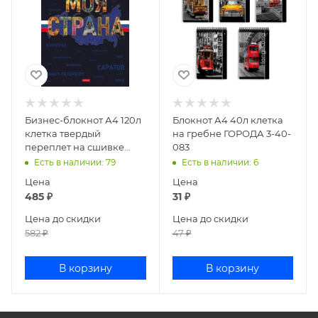
Бизнес-блокнот А4 120л
Блокнот А4 40л клетка
клетка твердый
на гребне ГОРОДА 3-40-
переплет на сшивке
083
Моя страна
Есть в наличии
: 79
Есть в наличии
: 6
120ББ4В1_35415
Цена
Цена
485
₽
31
₽
Цена до скидки
Цена до скидки
582
₽
47
₽
В корзину
В корзину