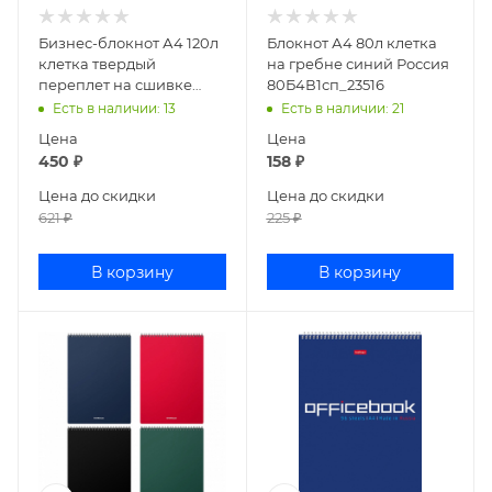
Бизнес-блокнот А4 120л
Блокнот А4 80л клетка
клетка твердый
на гребне синий Россия
переплет на сшивке
80Б4В1сп_23516
Office Book
Есть в наличии
: 13
Есть в наличии
: 21
120ББ4B1_07971
Цена
Цена
450
₽
158
₽
Цена до скидки
Цена до скидки
621
₽
225
₽
В корзину
В корзину