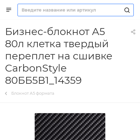
Бизнес-блокнот А5
80л клетка твердый
переплет на сшивке
CarbonStyle
80ББ5В1_14359
Блокнот А5 формата