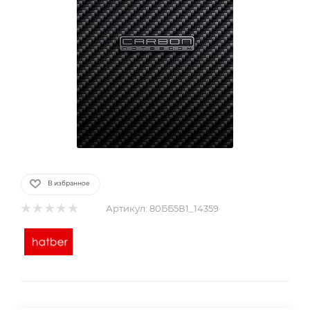
В избранное
Артикул:
80ББ5В1_14359