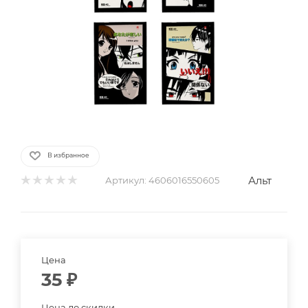
В избранное
Альт
Артикул:
4606016550605
Цена
35
₽
Цена до скидки