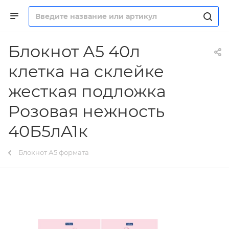
Блокнот А5 40л
клетка на склейке
жесткая подложка
Розовая нежность
40Б5лA1к
Блокнот А5 формата