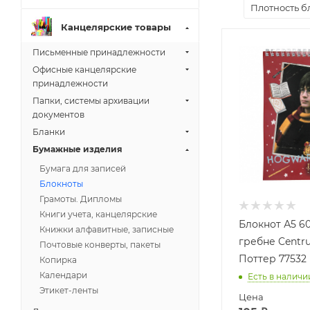
Плотность бл
Канцелярские товары
Письменные принадлежности
Офисные канцелярские
принадлежности
Папки, системы архивации
документов
Бланки
Бумажные изделия
Бумага для записей
Блокноты
Грамоты. Дипломы
Книги учета, канцелярские
Блокнот А5 60
Книжки алфавитные, записные
гребне Centr
Почтовые конверты, пакеты
Поттер 77532
Копирка
Календари
Есть в наличи
Этикет-ленты
Цена