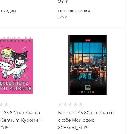
97
₽
 скидки
Цена до скидки
125
₽
т А5 60л клетка на
Блокнот А5 80л клетка на
 Centrum Куроми и
скобе Мой офис
77154
80Б5лВ1_31112