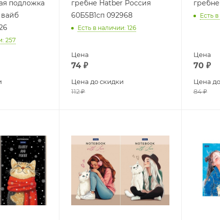
ая подложка
гребне Hatber Россия
гребне
 вайб
60Б5В1сп 092968
Есть в
26
Есть в наличии
: 126
и
: 257
Цена
Цена
74
₽
70
₽
и
Цена до скидки
Цена до
112
₽
84
₽