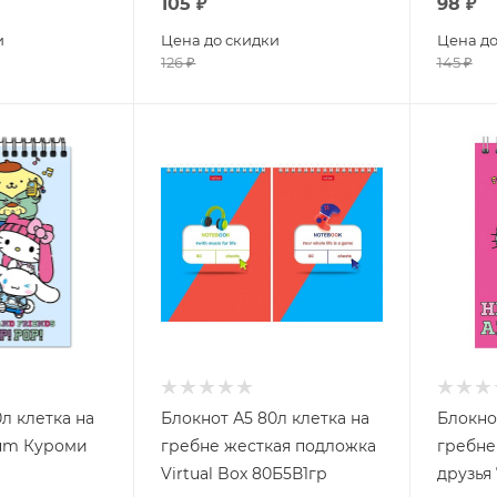
105
₽
98
₽
и
Цена до скидки
Цена до
126
₽
145
₽
л клетка на
Блокнот А5 80л клетка на
Блокно
rum Куроми
гребне жесткая подложка
гребне
Virtual Box 80Б5В1гр
друзья 