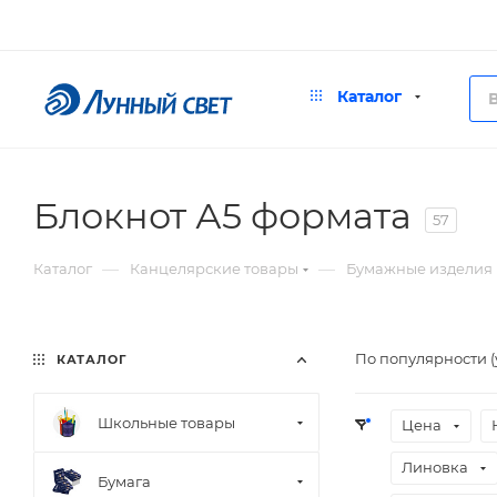
Каталог
Блокнот А5 формата
57
—
—
Каталог
Канцелярские товары
Бумажные изделия
По популярности 
КАТАЛОГ
Школьные товары
Цена
Линовка
Бумага