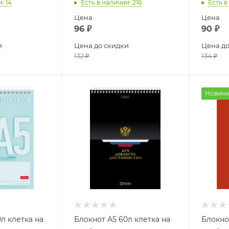
и
: 14
Есть в наличии
: 216
Есть в
Цена
Цена
96
₽
90
₽
и
Цена до скидки
Цена до
132
₽
134
₽
Новинк
л клетка на
Блокнот А5 60л клетка на
Блокно