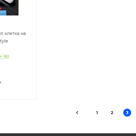
л клетка на
tyle
и
: 160
и
1
2
3