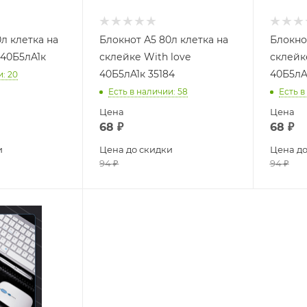
л клетка на
Блокнот А5 80л клетка на
Блокно
 40Б5лA1к
склейке With love
склейк
40Б5лA1к 35184
40Б5лA
и
: 20
Есть в наличии
: 58
Есть в
Цена
Цена
68
₽
68
₽
и
Цена до скидки
Цена до
94
₽
94
₽