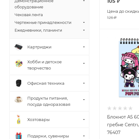
105
₽
Демонстрационное
оборудование
Цена до скидк
Чековая лента
126
₽
Чертежные принадлежности
Ежедневники, планинги
Картриджи
Хобби и детское
творчество
Офисная техника
Продукты питания,
посуда одноразовая
Блокнот А5 60
Хозтовары
гребне Cent
76407
Подарки, сувениры