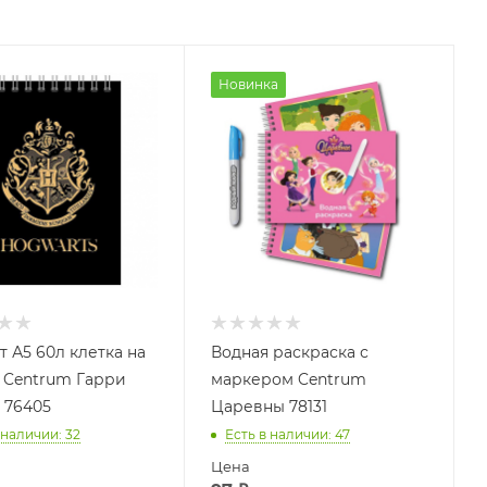
Новинка
т А5 60л клетка на
Водная раскраска с
 Centrum Гарри
маркером Centrum
 76405
Царевны 78131
 наличии
: 32
Есть в наличии
: 47
Цена