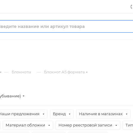
—
—
Блокноты
Блокнот А5 формата
(убывание)
Наши предложения
Бренд
Наличие в магазинах
Материал обложки
Номер реестровой записи
Тип