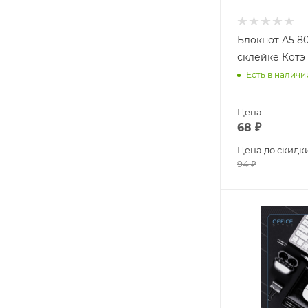
Блокнот А5 80
склейке Котэ
Есть в наличи
Цена
68
₽
Цена до скидк
94
₽