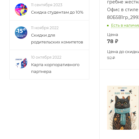
гребне жестк
11 сентября 2023
Офис в стиле
Скидка студентам до 10%
80Б5В1гр_299
Есть в наличи
11 ноября 2022
Цена
Скидки для
78
₽
родительских комитетов
Цена до скидк
10 октября 2022
92
₽
Карта корпоративного
партнера