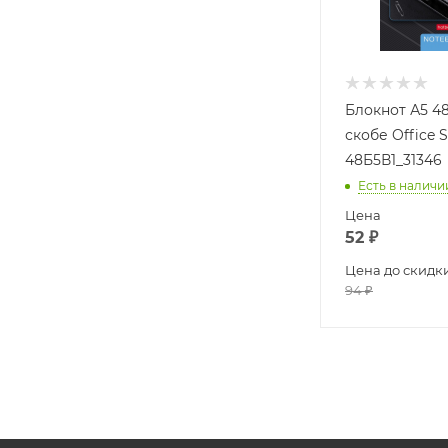
Блокнот А5 48
скобе Office S
48Б5В1_31346
Есть в наличи
Цена
52
₽
Цена до скидк
94
₽