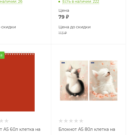
 наличии
: 26
Есть в наличии
: 222
Цена
79
₽
 скидки
Цена до скидки
113
₽
а
т А5 60л клетка на
Блокнот А5 80л клетка на