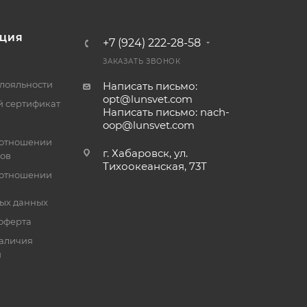
ЦИЯ
+7 (924) 222-28-58
ЗАКАЗАТЬ ЗВОНОК
лояльности
Написать письмо:
opt@lunsvet.com
 сертификат
Написать письмо: nach-
oop@lunsvet.com
 отношении
г. Хабаровск, ул.
лов
Тихоокеанская, 73Т
 отношении
ых данных
оферта
аличия
й