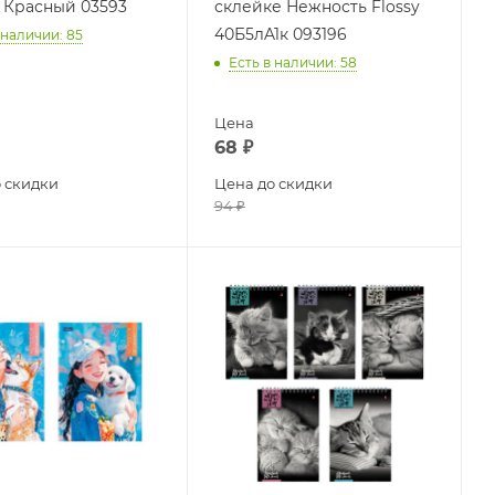
 Красный 03593
склейке Нежность Flossy
40Б5лA1к 093196
 наличии
: 85
Есть в наличии
: 58
Цена
68
₽
 скидки
Цена до скидки
94
₽