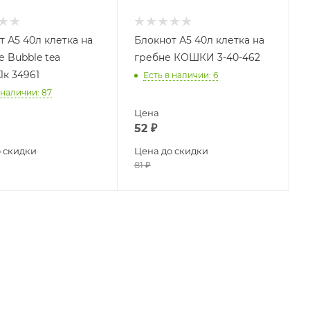
т А5 40л клетка на
Блокнот А5 40л клетка на
е Bubble tea
гребне КОШКИ 3-40-462
1к 34961
Есть в наличии
: 6
 наличии
: 87
Цена
52
₽
 скидки
Цена до скидки
81
₽