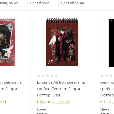
ока, г/м.кв
Цвет блока
Цвет обложки
л клетка на
Блокнот А5 60л клетка на
Блокно
um Гарри
гребне Centrum Гарри
гребне
Поттер 77156
Поттер
и
: 41
Есть в наличии
: 43
Есть в
Цена
Цена