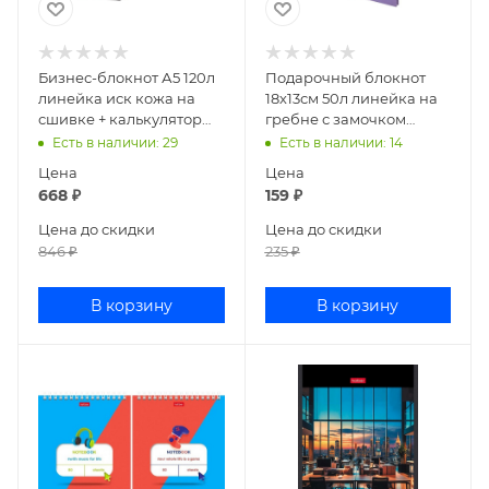
Бизнес-блокнот А5 120л
Подарочный блокнот
линейка иск кожа на
18х13см 50л линейка на
сшивке + калькулятор
гребне с замочком
ассорти Alingar AL7632
Alingar Гонки сиреневый
Есть в наличии
: 29
Есть в наличии
: 14
AL10682/3
Цена
Цена
668
₽
159
₽
Цена до скидки
Цена до скидки
846
₽
235
₽
В корзину
В корзину