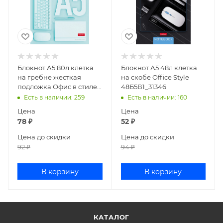
Блокнот А5 80л клетка
Блокнот А5 48л клетка
на гребне жесткая
на скобе Office Style
подложка Офис в стиле
48Б5В1_31346
вайб 80Б5В1гр_29926
Есть в наличии
: 259
Есть в наличии
: 160
Цена
Цена
78
₽
52
₽
Цена до скидки
Цена до скидки
92
₽
94
₽
В корзину
В корзину
КАТАЛОГ