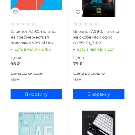
Блокнот А5 80л клетка
Блокнот А5 80л клетка
на гребне жесткая
на скобе Мой офис
подложка Virtual Box
80Б5лВ1_31112
80Б5В1гр
Есть в наличии
: 186
Есть в наличии
: 227
Цена
Цена
96
₽
79
₽
Цена до скидки
Цена до скидки
132
₽
113
₽
В корзину
В корзину