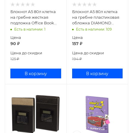
Блокнот А5 80л клетка
Блокнот А5 80л клетка
на гребне жесткая
на гребне пластиковая
подложка Office Book
обложка DIAMOND
80Б5В1гр
NEON Желтый
Есть в наличии
: 1
Есть в наличии
: 109
80Б5B1гр_02037
Цена
Цена
90
₽
157
₽
Цена до скидки
Цена до скидки
125
₽
194
₽
В корзину
В корзину