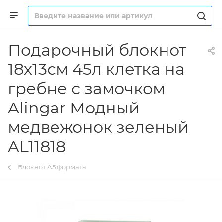
Подарочный блокнот
18х13см 45л клетка на
гребне с замочком
Alingar Модный
медвежонок зеленый
AL11818
Блокнот А5 формата