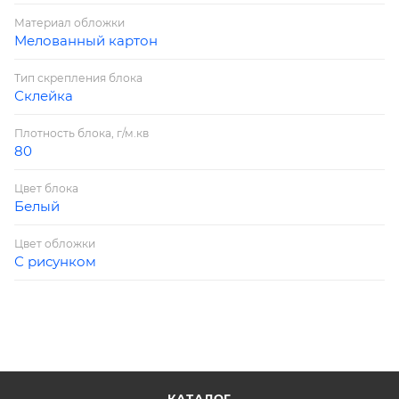
Материал обложки
Мелованный картон
Тип скрепления блока
Склейка
Плотность блока, г/м.кв
80
Цвет блока
Белый
Цвет обложки
С рисунком
КАТАЛОГ