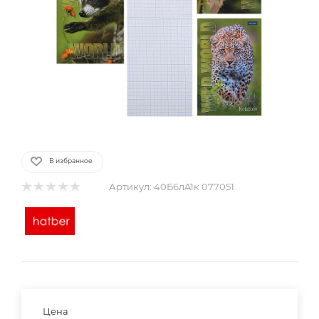
В избранное
Артикул:
40Б6лA1к 077051
Цена