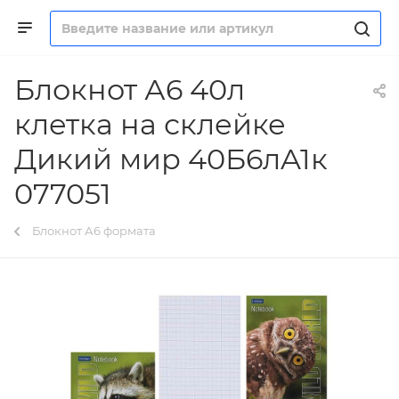
Блокнот А6 40л
клетка на склейке
Дикий мир 40Б6лA1к
077051
Блокнот А6 формата