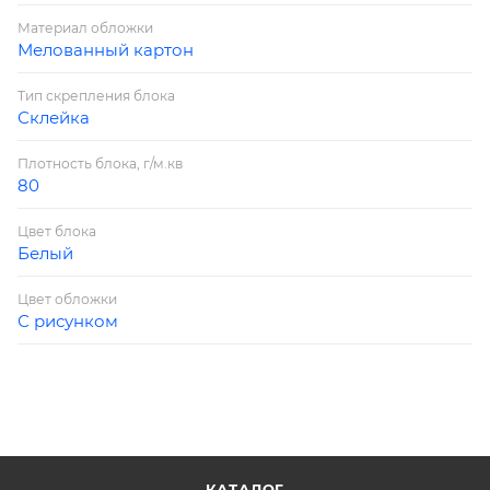
Материал обложки
Мелованный картон
Тип скрепления блока
Склейка
Плотность блока, г/м.кв
80
Цвет блока
Белый
Цвет обложки
С рисунком
КАТАЛОГ