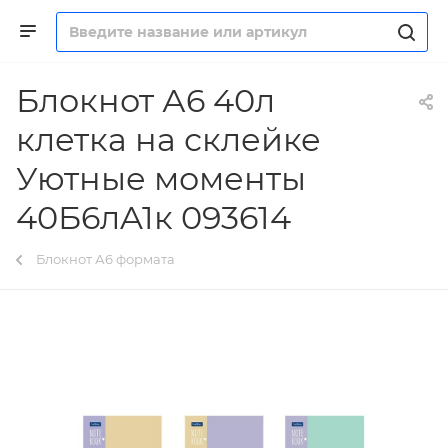
Блокнот А6 40л
клетка на склейке
Уютные моменты
40Б6лA1к 093614
Блокнот А6 формата