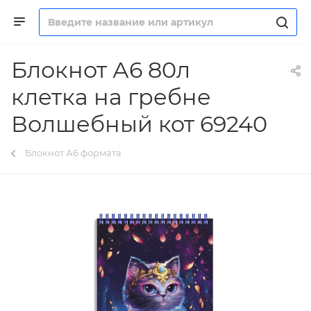
Блокнот А6 80л
клетка на гребне
Волшебный кот 69240
Блокнот А6 формата