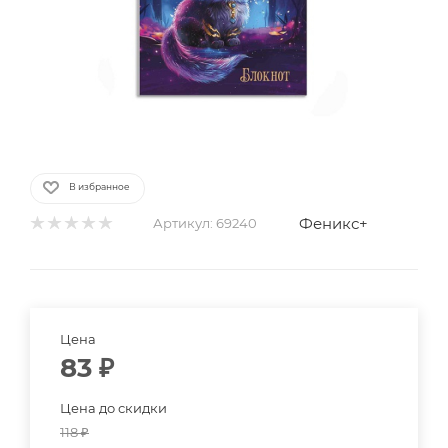
В избранное
Феникс+
Артикул:
69240
Цена
83
₽
Цена до скидки
118
₽