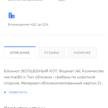
Возмещение НДС до 22%
ОПИСАНИЕ
ОТЗЫВЫ
НАЛИЧИЕ
Блокнот. ВОЛШЕБНЫЙ КОТ. Формат: А6. Количество
листов:80 л. Тип обложки - гребень по короткой
стороне. Материал обложки:мелованный картон 210
г/м² , Внутренниый блок: белый офсет, 60 г/м²,
цветной гребень.