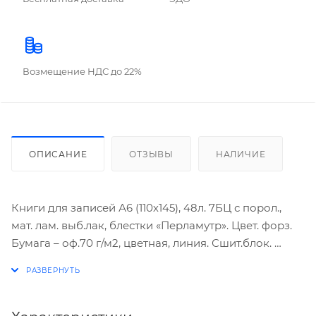
Возмещение НДС до 22%
ОПИСАНИЕ
ОТЗЫВЫ
НАЛИЧИЕ
Книги для записей А6 (110х145), 48л. 7БЦ с порол.,
мат. лам. выб.лак, блестки «Перламутр». Цвет. форз.
Бумага – оф.70 г/м2, цветная, линия. Сшит.блок.
Сказочный город (А6, 80 л.)