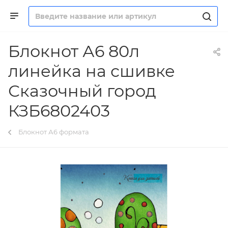
Блокнот А6 80л
линейка на сшивке
Сказочный город
КЗБ6802403
Блокнот А6 формата