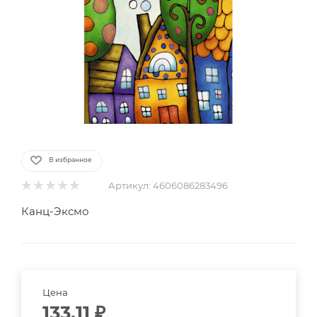
В избранное
Артикул:
4606086283496
Канц-Эксмо
Цена
133.11
₽