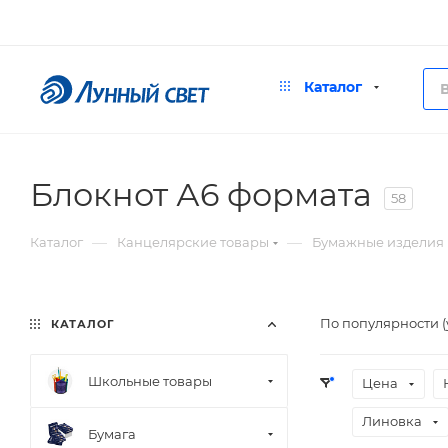
Каталог
Блокнот А6 формата
58
—
—
Каталог
Канцелярские товары
Бумажные изделия
По популярности 
КАТАЛОГ
Школьные товары
Цена
Линовка
Бумага