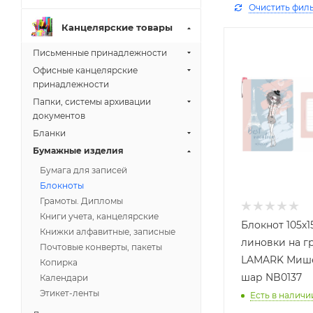
Очистить фил
Канцелярские товары
Письменные принадлежности
Офисные канцелярские
принадлежности
Папки, системы архивации
документов
Бланки
Бумажные изделия
Бумага для записей
Блокноты
Грамоты. Дипломы
Книги учета, канцелярские
Блокнот 105х1
Книжки алфавитные, записные
линовки на г
Почтовые конверты, пакеты
LAMARK Мише
Копирка
шар NB0137
Календари
Этикет-ленты
Есть в наличи