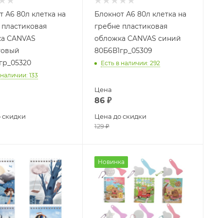
т А6 80л клетка на
Блокнот А6 80л клетка на
 пластиковая
гребне пластиковая
а CANVAS
обложка CANVAS синий
товый
80Б6В1гр_05309
гр_05320
Есть в наличии
: 292
 наличии
: 133
Цена
86
₽
 скидки
Цена до скидки
129
₽
Новинка