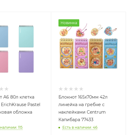
Новинка
т А6 80л клетка
Блокнот 165х70мм 42л
ErichKrause Pastel
линейка на гребне с
ковая обложка
наклейками Centrum
Капибара 77433
 наличии
: 115
Есть в наличии
: 46