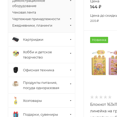
Демонстрационное
Цена
оборудование
144
₽
Чековая лента
Цена до скидк
Чертежные принадлежности
205
₽
Ежедневники, планинги
Картриджи
Новинка
Хобби и детское
творчество
Офисная техника
Продукты питания,
посуда одноразовая
Хозтовары
Блокнот 163х1
линейка на г
Подарки, сувениры