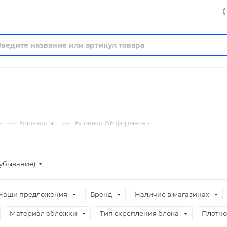
—
—
Блокноты
Блокнот А6 формата
(убывание)
Наши предложения
Бренд
Наличие в магазинах
Материал обложки
Тип скрепления блока
Плотнос