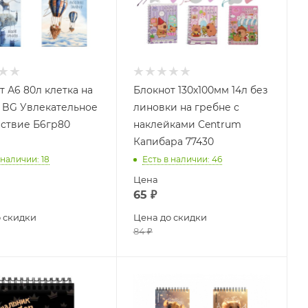
т А6 80л клетка на
Блокнот 130х100мм 14л без
 BG Увлекательное
линовки на гребне с
ствие Б6гр80
наклейками Centrum
Капибара 77430
 наличии
: 18
Есть в наличии
: 46
Цена
65
₽
 скидки
Цена до скидки
84
₽