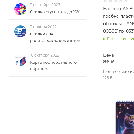
11 сентября 2023
Блокнот А6 80
Скидка студентам до 10%
гребне пласт
обложка CAN
11 ноября 2022
80Б6В1гр_053
Скидки для
Есть в наличи
родительских комитетов
Цена
10 октября 2022
86
₽
Карта корпоративного
партнера
Цена до скидк
129
₽