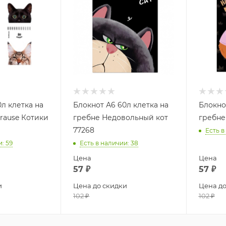
л клетка на
Блокнот А6 60л клетка на
Блокно
Krause Котики
гребне Недовольный кот
гребне
77268
Есть в
и
: 59
Есть в наличии
: 38
Цена
Цена
57
₽
57
₽
и
Цена до скидки
Цена до
102
₽
102
₽