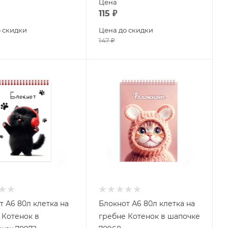
Цена
115
₽
 скидки
Цена до скидки
147
₽
т А6 80л клетка на
Блокнот А6 80л клетка на
 Котенок в
гребне Котенок в шапочке