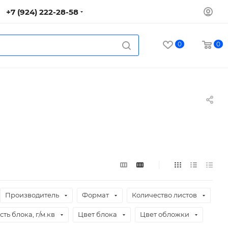
+7 (924) 222-28-58
0
0
Производитель
Формат
Количество листов
ть блока, г/м.кв
Цвет блока
Цвет обложки