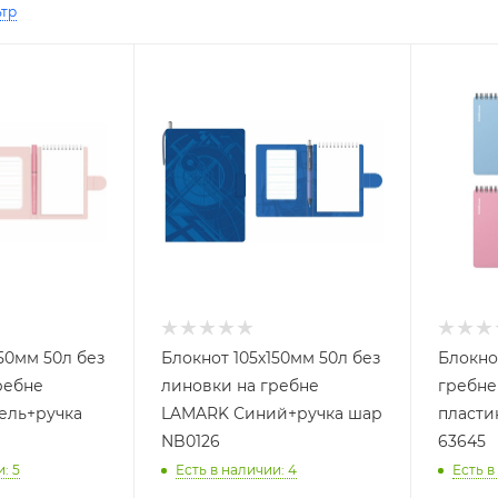
ьтр
50мм 50л без
Блокнот 105х150мм 50л без
Блокно
ребне
линовки на гребне
гребне 
ль+ручка
LAMARK Синий+ручка шар
пласти
NB0126
63645
и
: 5
Есть в наличии
: 4
Есть в