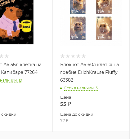
т А6 56л клетка на
Блокнот А6 60л клетка на
 Капибара 77264
гребне ErichKrause Fluffy
63382
 наличии
: 19
Есть в наличии
: 5
Цена
55
₽
 скидки
Цена до скидки
77
₽