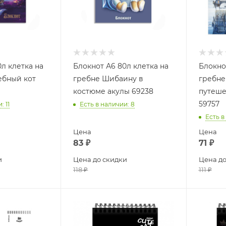
л клетка на
Блокнот А6 80л клетка на
Блокно
ебный кот
гребне Шибаину в
гребне
костюме акулы 69238
путеше
59757
и
: 11
Есть в наличии
: 8
Есть в
Цена
Цена
83
₽
71
₽
и
Цена до скидки
Цена до
118
₽
111
₽