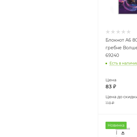
Блокнот А6 80
гребне Волш
69240
Есть в наличи
Цена
83
₽
Цена до скидк
118
₽
Новинка