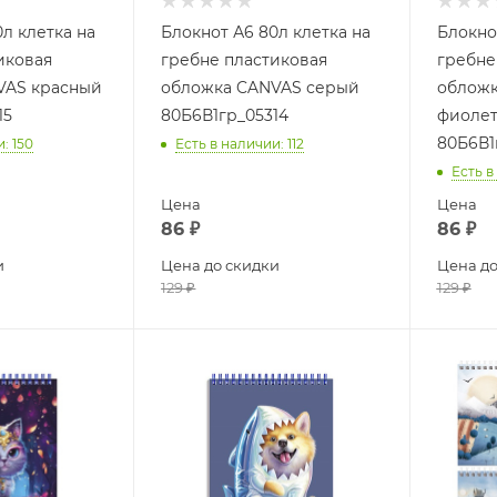
л клетка на
Блокнот А6 80л клетка на
Блокно
иковая
гребне пластиковая
гребне
VAS красный
обложка CANVAS серый
обложк
15
80Б6В1гр_05314
фиоле
80Б6В1
и
: 150
Есть в наличии
: 112
Есть в
Цена
Цена
86
₽
86
₽
и
Цена до скидки
Цена до
129
₽
129
₽