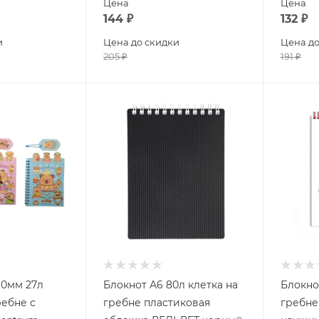
Цена
Цена
144
₽
132
₽
и
Цена до скидки
Цена до
205
₽
191
₽
10мм 27л
Блокнот А6 80л клетка на
Блокно
ребне с
гребне пластиковая
гребне