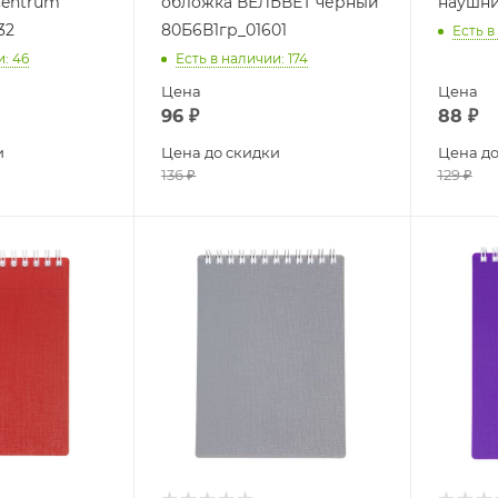
Centrum
обложка ВЕЛЬВЕТ черный
наушни
32
80Б6В1гр_01601
Есть в
и
: 46
Есть в наличии
: 174
Цена
Цена
96
₽
88
₽
и
Цена до скидки
Цена до
136
₽
129
₽