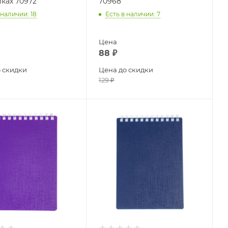
ках 70972
70968
 наличии
: 18
Есть в наличии
: 7
Цена
88
₽
 скидки
Цена до скидки
129
₽