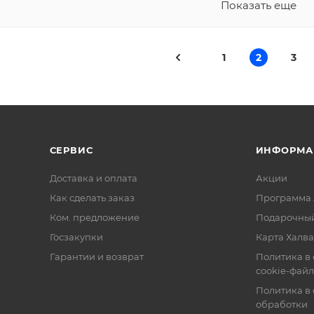
Показать еще
1
2
3
СЕРВИС
ИНФОРМА
Доставка и оплата
Акции
Как сделать заказ
Программа 
Ком. предложение
Подарочный
Госзакупки
Карта Халва
Гарантии и возврат
Политика в
cookie-фай
Политика в
обработки