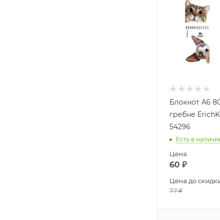
Блокнот А6 80
гребне Erich
54296
Есть в наличи
Цена
60
₽
Цена до скидк
77
₽