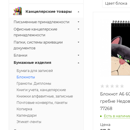
Цвет блока
Канцелярские товары
Письменные принадлежности
Офисные канцелярские
принадлежности
Папки, системы архивации
документов
Бланки
Бумажные изделия
Бумага для записей
Блокноты
Грамоты. Дипломы
Книги учета, канцелярские
Блокнот А6 60
Книжки алфавитные, записные
гребне Недов
Почтовые конверты, пакеты
77268
Копирка
Календари
Есть в наличи
Этикет-ленты
Цена