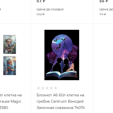
57
₽
55
₽
и
Цена до скидки
Цена до
102
₽
77
₽
л клетка на
Блокнот А6 60л клетка на
rause Magic
гребне Centrum Вэнсдей
63380
Замочная скважина 74074