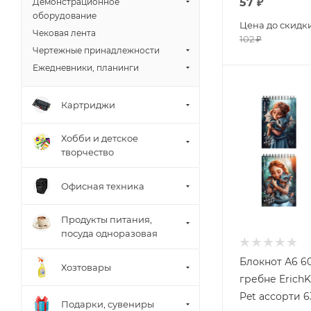
57
₽
Демонстрационное
оборудование
Цена до скидк
Чековая лента
102
₽
Чертежные принадлежности
Ежедневники, планинги
Картриджи
Хобби и детское
творчество
Офисная техника
Продукты питания,
посуда одноразовая
Блокнот А6 60
Хозтовары
гребне ErichK
Pet ассорти 
Подарки, сувениры