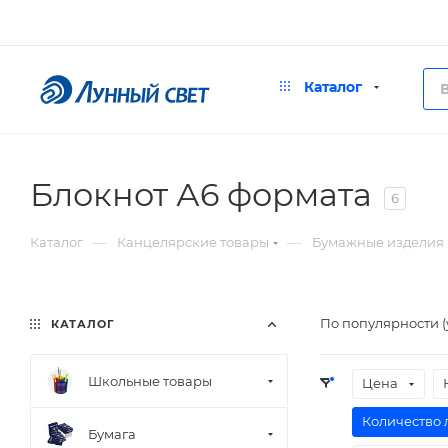
Каталог
Блокнот А6 формата
6
—
—
Каталог
Канцелярские товары
Бумажные изделия
По популярности 
КАТАЛОГ
Школьные товары
Цена
Количество 
Бумага