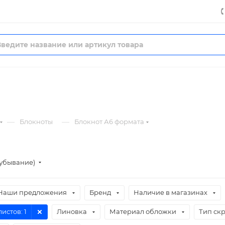
—
—
Блокноты
Блокнот А6 формата
(убывание)
Наши предложения
Бренд
Наличие в магазинах
листов
: 1
Линовка
Материал обложки
Тип ск