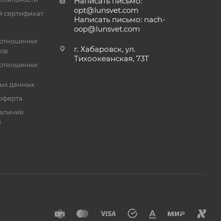
Написать письмо:
opt@lunsvet.com
 сертификат
Написать письмо: nach-
oop@lunsvet.com
 отношении
г. Хабаровск, ул.
лов
Тихоокеанская, 73Т
 отношении
ых данных
оферта
аличия
й