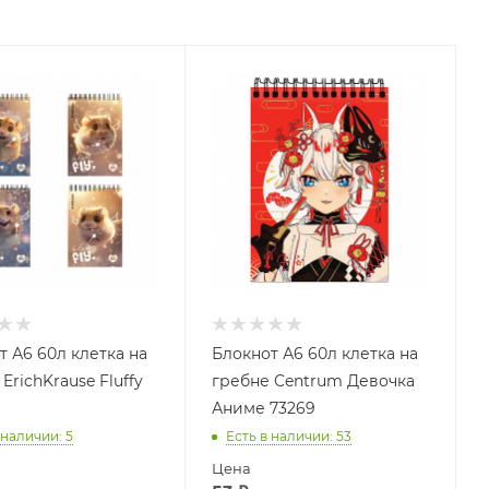
т А6 60л клетка на
Блокнот А6 60л клетка на
ErichKrause Fluffy
гребне Centrum Девочка
Аниме 73269
 наличии
: 5
Есть в наличии
: 53
Цена