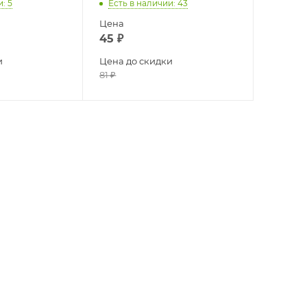
и
: 5
Есть в наличии
: 43
Цена
45
₽
и
Цена до скидки
81
₽