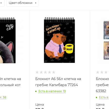
Цвет обложки
л клетка на
Блокнот А6 56л клетка на
Блокно
ольный кот
гребне Капибара 77264
гребне 
63382
Есть в наличии
: 19
и
: 38
Есть в
Цена
Цена