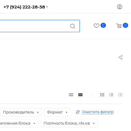
+7 (924) 222-28-58
0
0
Производитель
Формат
Очистить фильтр
репления блока
Плотность блока, г/м.кв