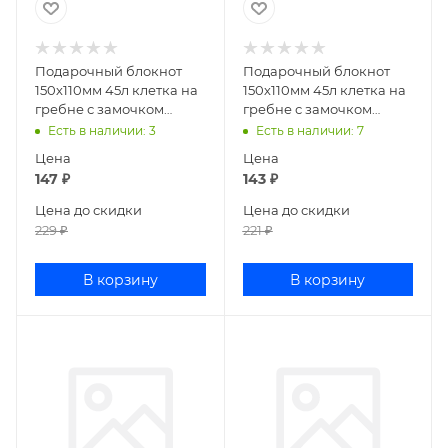
Подарочный блокнот
Подарочный блокнот
150х110мм 45л клетка на
150х110мм 45л клетка на
гребне с замочком
гребне с замочком
Мишка-модник AL11812
Путешествие AL12275
Есть в наличии
: 3
Есть в наличии
: 7
Цена
Цена
147
₽
143
₽
Цена до скидки
Цена до скидки
229
₽
221
₽
В корзину
В корзину