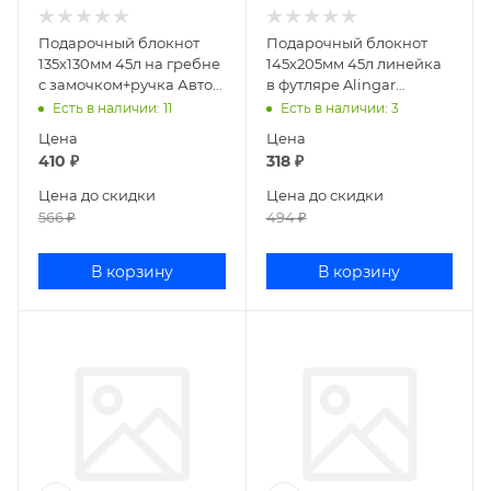
Подарочный блокнот
Подарочный блокнот
135х130мм 45л на гребне
145х205мм 45л линейка
с замочком+ручка Авто
в футляре Alingar
mix Р21548-26
Волшебство-2 AL10699/2
Есть в наличии
: 11
Есть в наличии
: 3
Цена
Цена
410
₽
318
₽
Цена до скидки
Цена до скидки
566
₽
494
₽
В корзину
В корзину