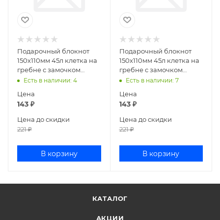
Подарочный блокнот
Подарочный блокнот
150х110мм 45л клетка на
150х110мм 45л клетка на
гребне с замочком
гребне с замочком
Путешествие AL12277
Путешествие AL12276
Есть в наличии
: 4
Есть в наличии
: 7
Цена
Цена
143
₽
143
₽
Цена до скидки
Цена до скидки
221
₽
221
₽
В корзину
В корзину
КАТАЛОГ
АКЦИИ