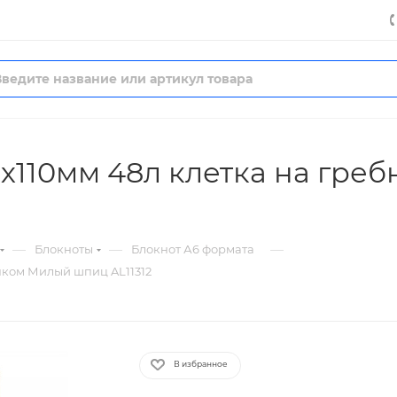
х110мм 48л клетка на гре
—
—
—
Блокноты
Блокнот А6 формата
чком Милый шпиц AL11312
В избранное