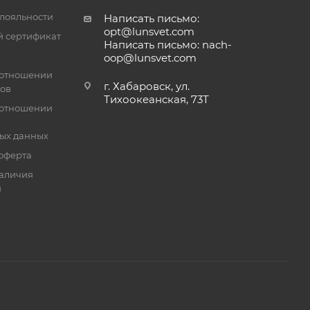
лояльности
Написать письмо:
opt@lunsvet.com
 сертификат
Написать письмо: nach-
oop@lunsvet.com
 отношении
г. Хабаровск, ул.
лов
Тихоокеанская, 73Т
 отношении
ых данных
оферта
аличия
й