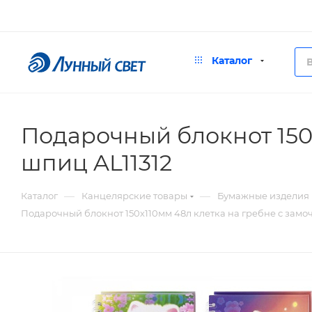
Каталог
Подарочный блокнот 150
шпиц AL11312
—
—
Каталог
Канцелярские товары
Бумажные изделия
Подарочный блокнот 150х110мм 48л клетка на гребне с замо