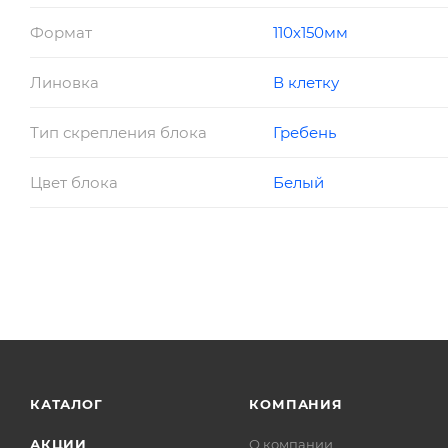
Формат
110х150мм
Линовка
В клетку
Тип скрепления блока
Гребень
Цвет блока
Белый
КАТАЛОГ
КОМПАНИЯ
АКЦИИ
О компании