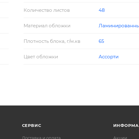
Количество листов
48
Материал обложки
Ламинированны
Плотность блока, г/м.кв
65
Цвет обложки
Ассорти
СЕРВИС
ИНФОРМА
Доставка и оплата
Акции