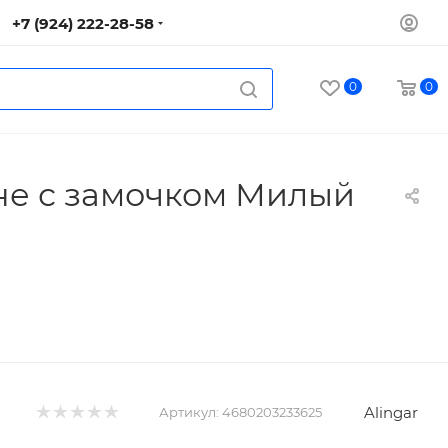
+7 (924) 222-28-58
0
0
бне с замочком Милый
Alingar
Артикул:
4680203233625