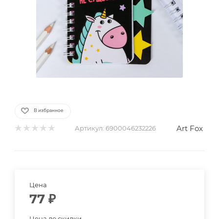
В избранное
Art Fox
Артикул:
6900046232226
Цена
77
₽
Цена до скидки