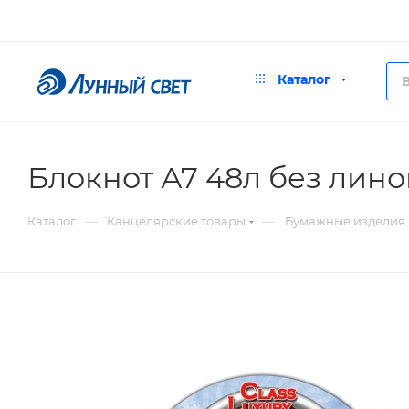
Каталог
Блокнот А7 48л без лин
—
—
Каталог
Канцелярские товары
Бумажные изделия