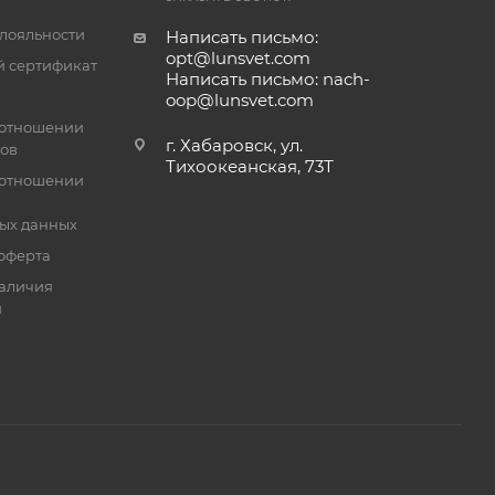
лояльности
Написать письмо:
opt@lunsvet.com
 сертификат
Написать письмо: nach-
oop@lunsvet.com
 отношении
г. Хабаровск, ул.
лов
Тихоокеанская, 73Т
 отношении
ых данных
оферта
аличия
й