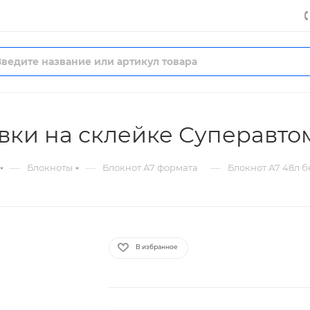
овки на склейке Суперавт
—
—
—
Блокноты
Блокнот А7 формата
Блокнот А7 48л 
В избранное