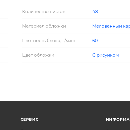
Количество листов
48
Материал обложки
Мелованный ка
Плотность блока, г/м.кв
60
Цвет обложки
С рисунком
СЕРВИС
ИНФОРМА