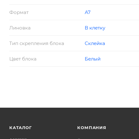
Формат
А7
Линовка
В клетку
Тип скрепления блока
Склейка
Цвет блока
Белый
КАТАЛОГ
КОМПАНИЯ