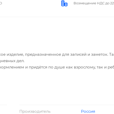
О
Возмещение НДС до 2
е изделие, предназначенное для записей и заметок. Т
дневных дел.
ормлением и придётся по душе как взрослому, так и ре
автомобили" без линовки обладают всеми необходимыми
м помощником на каждый день.
Производитель
Россия