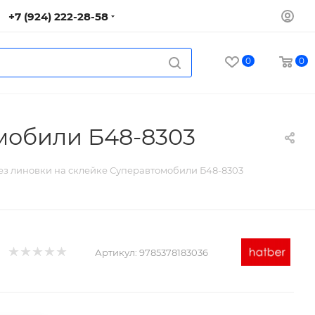
+7 (924) 222-28-58
0
0
омобили Б48-8303
без линовки на склейке Суперавтомобили Б48-8303
Артикул:
9785378183036