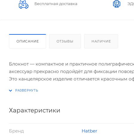
Бесплатная доставка
ЭД
ОПИСАНИЕ
ОТЗЫВЫ
НАЛИЧИЕ
Блокнот — компактное и практичное полиграфическо
аксессуар прекрасно подойдёт для фиксации повсе
Это канцелярское изделие отличается красочным оф
Блокнот А7, с вырубкой 48 листов на клею "Супер
характеристиками, чтобы стать вашим полноценны
Характеристики
Бренд
Hatber