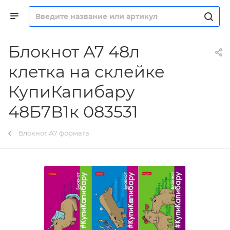
Блокнот А7 48л
клетка на склейке
КупиКапибару
48Б7В1к 083531
Блокнот А7 формата