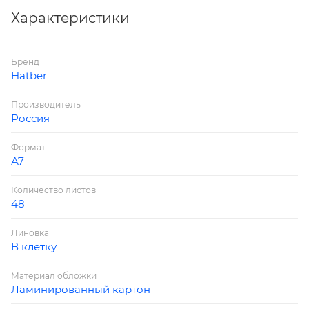
с собой, фиксируйте идеи, делайте зарисовки.
Характеристики
Эргономичный размер блокнота позволит держать
его всегда под рукой и делать оперативные заметки
Бренд
в любой ситуации. 3-х цветный блок поможет
Hatber
разделять записи по тематическим рубрикам.
Производитель
Россия
Формат
А7
Количество листов
48
Линовка
В клетку
Материал обложки
Ламинированный картон