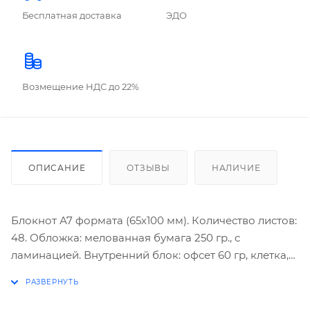
Бесплатная доставка
ЭДО
Возмещение НДС до 22%
ОПИСАНИЕ
ОТЗЫВЫ
НАЛИЧИЕ
Блокнот А7 формата (65х100 мм). Количество листов:
48. Обложка: мелованная бумага 250 гр., с
ламинацией. Внутренний блок: офсет 60 гр, клетка,
3-х цветный. Скрепление: на клею. Компактный
размер делает изделия данного формата
практичными и функциональными. Носите блокнот